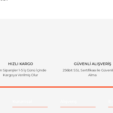
Bu ürüne ilk yorumu siz yapın!
Yorum Yaz
HIZLI KARGO
GÜVENLİ ALIŞVERİŞ
 Siparişler 1-5 İş Günü İçinde
256bit SSL Sertifikası ile Güvenl
Kargoya Verilmiş Olur
Alma
Kurumsal
Alışveriş
E-