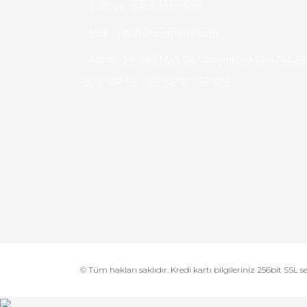
Telefon :
0850 303 7 300
Mail :
info@aksoytuning.com
Adres :
Merkez Mah. Gaziosmanpaşa Cad. No: 28
30 İç Kapı No: 1 Güngören İstanbul
© Tüm hakları saklıdır. Kredi kartı bilgileriniz 256bit SSL s