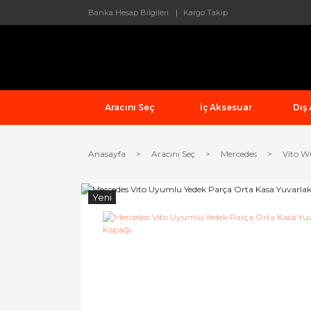
Banka Hesap Bilgileri
Kargo Takip
Aracını Seç
İç Aksesuar
Dış
Anasayfa
Aracını Seç
Mercedes
Vito W
Yeni