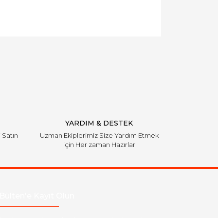
YARDIM & DESTEK
i Satın
Uzman Ekiplerimiz Size Yardım Etmek
için Her zaman Hazırlar
Bülten'e Kayıt Olun