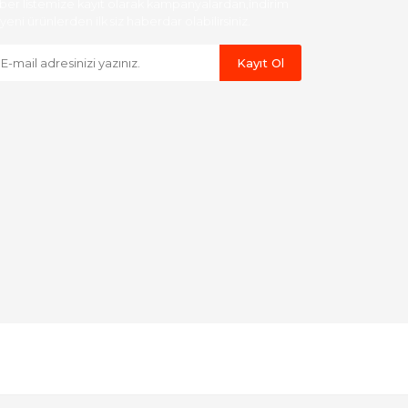
ber listemize kayıt olarak kampanyalardan,indirim
yeni ürünlerden ilk siz haberdar olabilirsiniz.
Kayıt Ol