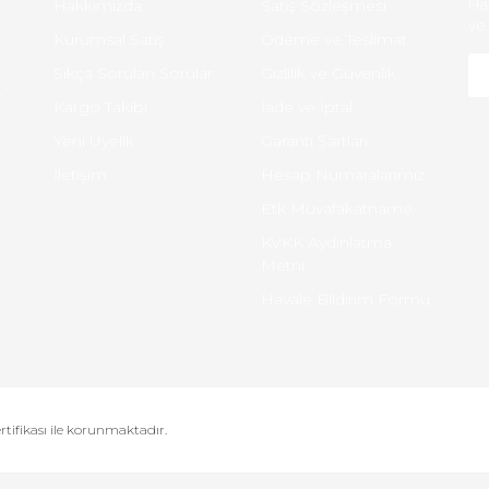
Hakkımızda
Satış Sözleşmesi
Ha
ve 
Kurumsal Satış
Ödeme ve Teslimat
Sıkça Sorulan Sorular
Gizlilik ve Güvenlik
-
Kargo Takibi
İade ve İptal
Yeni Üyelik
Garanti Şartları
İletişim
Hesap Numaralarımız
Etk Muvafakatname
KVKK Aydınlatma
Metni
Havale Bildirim Formu
ertifikası ile korunmaktadır.