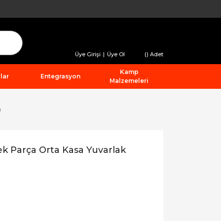
Üye Girişi
|
Üye Ol
(
) Adet
Kamp
lar
Entegrasyon
Malzemeleri
ı
k Parça Orta Kasa Yuvarlak