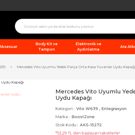
Body Kit ve
Elektronik ve
 Aksesuar
Ara Atkı
Tampon
Aydınlatma
639
Mercedes Vito Uyumlu Yedek Parça Orta Kasa Yuvarlak Uydu Kapağ
Mercedes Vito Uyumlu Yede
Uydu Kapağı
Kategori
Vito W639
,
Entegrasyon
Marka
BoostZone
Stok Kodu
AKS-15272
*53,29 TL den başlayan taksitlerle!