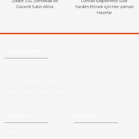
256bit SSL Sertifikası ile
Uzman Ekiplerimiz Size
Güvenli Satın Alma
Yardım Etmek için Her zaman
Hazırlar
Ulaşım Bilgileri
Telefon :
0850 303 7 300
Mail :
info@aksoytuning.com
Adres :
Merkez Mah. Gaziosmanpaşa Cad. No: 28-30 İç Kapı
No: 1 Güngören İstanbul
Kurumsal
Alışveriş
Hakkımızda
Satış Sözleşmesi