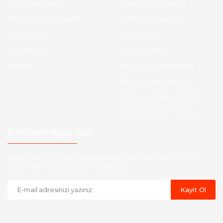
Kurumsal Satış
Ödeme ve Teslimat
Sıkça Sorulan Sorular
Gizlilik ve Güvenlik
Kargo Takibi
İade ve İptal
Yeni Üyelik
Garanti Şartları
İletişim
Hesap Numaralarımız
Etk Muvafakatname
KVKK Aydınlatma Metni
Havale Bildirim Formu
E-Bülten'e Kayıt Olun
Haber listemize kayıt olarak kampanyalardan,indirim ve yeni
ürünlerden ilk siz haberdar olabilirsiniz.
Kayıt Ol