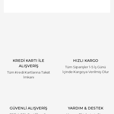
Bu ürüne ilk yorumu siz yapın!
Yorum Yaz
KREDİ KARTI İLE
HIZLI KARGO
ALIŞVERİŞ
Tüm Siparişler 1-5 İş Günü
İçinde Kargoya Verilmiş Olur
Tüm Kredi Kartlarına Taksit
İmkanı
GÜVENLİ ALIŞVERİŞ
YARDIM & DESTEK