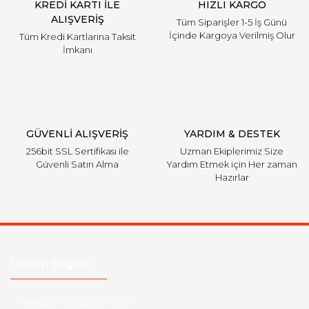
KREDİ KARTI İLE
HIZLI KARGO
ALIŞVERİŞ
Tüm Siparişler 1-5 İş Günü
İçinde Kargoya Verilmiş Olur
Tüm Kredi Kartlarına Taksit
İmkanı
GÜVENLİ ALIŞVERİŞ
YARDIM & DESTEK
256bit SSL Sertifikası ile
Uzman Ekiplerimiz Size
Güvenli Satın Alma
Yardım Etmek için Her zaman
Hazırlar
Ulaşım Bilgileri
Telefon :
0850 303 7 300