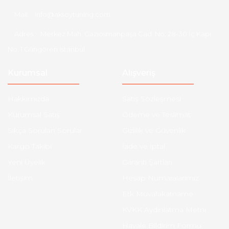
Mail :
info@aksoytuning.com
Adres :
Merkez Mah. Gaziosmanpaşa Cad. No: 28-30 İç Kapı
No: 1 Güngören İstanbul
Kurumsal
Alışveriş
Hakkımızda
Satış Sözleşmesi
Kurumsal Satış
Ödeme ve Teslimat
Sıkça Sorulan Sorular
Gizlilik ve Güvenlik
Kargo Takibi
İade ve İptal
Yeni Üyelik
Garanti Şartları
İletişim
Hesap Numaralarımız
Etk Muvafakatname
KVKK Aydınlatma Metni
Havale Bildirim Formu