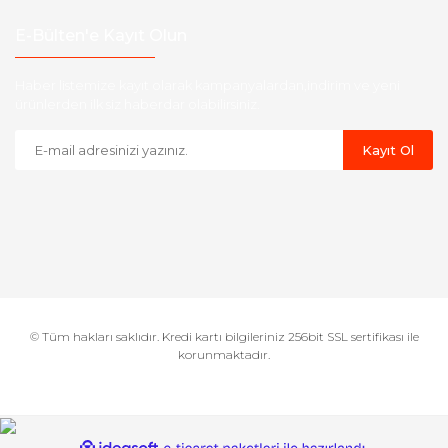
E-Bülten'e Kayıt Olun
Haber listemize kayıt olarak kampanyalardan,indirim ve yeni
ürünlerden ilk siz haberdar olabilirsiniz.
Kayıt Ol
© Tüm hakları saklıdır. Kredi kartı bilgileriniz 256bit SSL sertifikası ile
korunmaktadır.