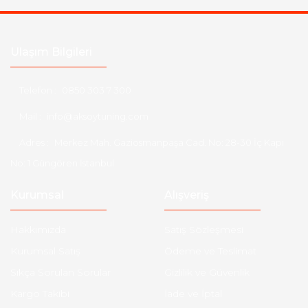
Ulaşım Bilgileri
Telefon :
0850 303 7 300
Mail :
info@aksoytuning.com
Adres :
Merkez Mah. Gaziosmanpaşa Cad. No: 28-30 İç Kapı
No: 1 Güngören İstanbul
Kurumsal
Alışveriş
Hakkımızda
Satış Sözleşmesi
Kurumsal Satış
Ödeme ve Teslimat
Sıkça Sorulan Sorular
Gizlilik ve Güvenlik
Kargo Takibi
İade ve İptal