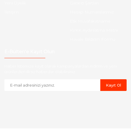
Yeni Üyelik
Garanti Şartları
İletişim
Hesap Numaralarımız
Etk Muvafakatname
KVKK Aydınlatma Metni
Havale Bildirim Formu
E-Bülten'e Kayıt Olun
Haber listemize kayıt olarak kampanyalardan,indirim ve yeni
ürünlerden ilk siz haberdar olabilirsiniz.
Kayıt Ol