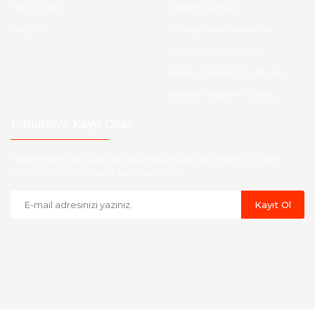
Yeni Üyelik
Garanti Şartları
İletişim
Hesap Numaralarımız
Etk Muvafakatname
KVKK Aydınlatma Metni
Havale Bildirim Formu
E-Bülten'e Kayıt Olun
Haber listemize kayıt olarak kampanyalardan,indirim ve yeni
ürünlerden ilk siz haberdar olabilirsiniz.
Kayıt Ol