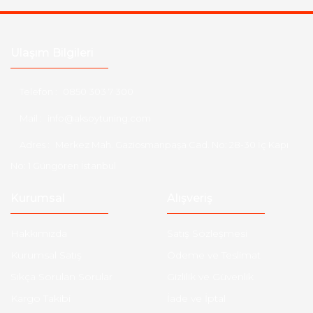
Ulaşım Bilgileri
Telefon :
0850 303 7 300
Mail :
info@aksoytuning.com
Adres :
Merkez Mah. Gaziosmanpaşa Cad. No: 28-30 İç Kapı
No: 1 Güngören İstanbul
Kurumsal
Alışveriş
Hakkımızda
Satış Sözleşmesi
Kurumsal Satış
Ödeme ve Teslimat
Sıkça Sorulan Sorular
Gizlilik ve Güvenlik
Kargo Takibi
İade ve İptal