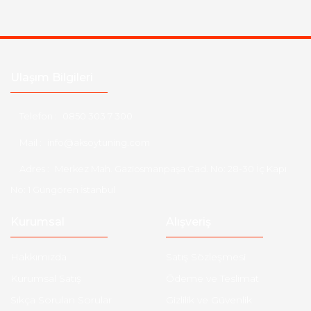
Ulaşım Bilgileri
Telefon :
0850 303 7 300
Mail :
info@aksoytuning.com
Adres :
Merkez Mah. Gaziosmanpaşa Cad. No: 28-30 İç Kapı
No: 1 Güngören İstanbul
Kurumsal
Alışveriş
Hakkımızda
Satış Sözleşmesi
Kurumsal Satış
Ödeme ve Teslimat
Sıkça Sorulan Sorular
Gizlilik ve Güvenlik