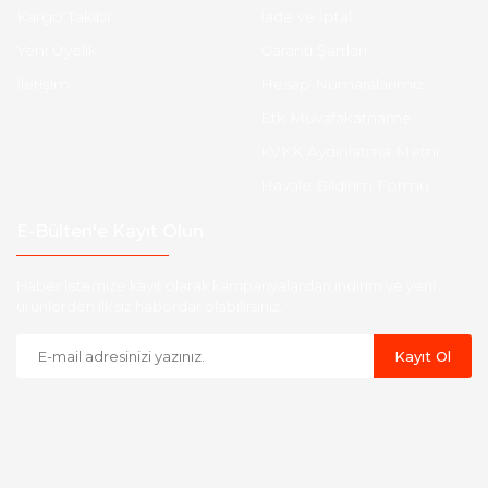
Kargo Takibi
İade ve İptal
Yeni Üyelik
Garanti Şartları
İletişim
Hesap Numaralarımız
Etk Muvafakatname
KVKK Aydınlatma Metni
Havale Bildirim Formu
E-Bülten'e Kayıt Olun
Haber listemize kayıt olarak kampanyalardan,indirim ve yeni
ürünlerden ilk siz haberdar olabilirsiniz.
Kayıt Ol