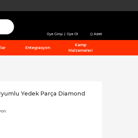
Üye Girişi
|
Üye Ol
(
) Adet
Kamp
lar
Entegrasyon
Malzemeleri
Uyumlu Yedek Parça Diamond
yon