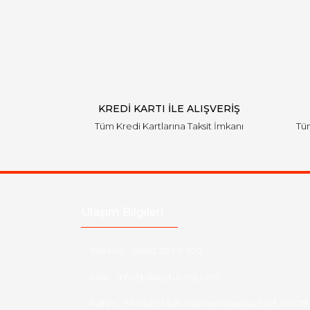
KREDİ KARTI İLE ALIŞVERİŞ
Tüm Kredi Kartlarına Taksit İmkanı
Tüm
Ulaşım Bilgileri
Telefon :
0850 303 7 300
Mail :
info@aksoytuning.com
Adres :
Merkez Mah. Gaziosmanpaşa Cad. No: 28