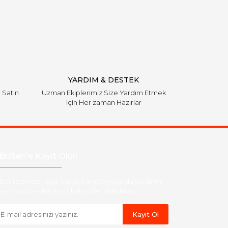
YARDIM & DESTEK
i Satın
Uzman Ekiplerimiz Size Yardım Etmek
için Her zaman Hazırlar
Bülten'e Kayıt Olun
ber listemize kayıt olarak kampanyalardan,indirim
yeni ürünlerden ilk siz haberdar olabilirsiniz.
Kayıt Ol