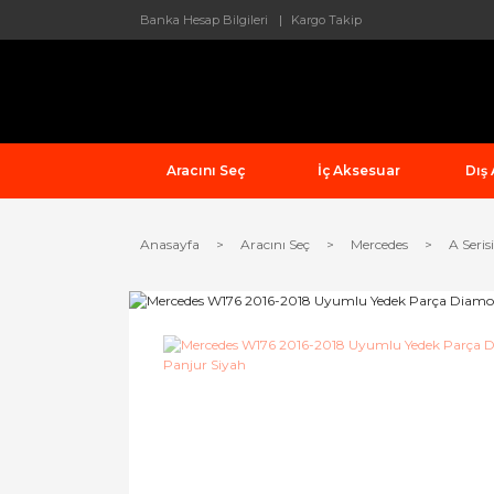
Banka Hesap Bilgileri
Kargo Takip
Aracını Seç
İç Aksesuar
Dış
Anasayfa
Aracını Seç
Mercedes
A Serisi