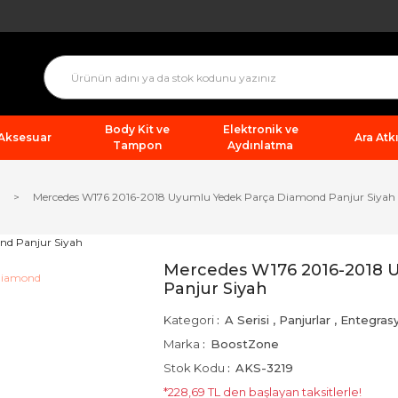
Body Kit ve
Elektronik ve
 Aksesuar
Ara Atkı
Tampon
Aydınlatma
Mercedes W176 2016-2018 Uyumlu Yedek Parça Diamond Panjur Siyah
Mercedes W176 2016-2018 
Panjur Siyah
Kategori
A Serisi
,
Panjurlar
,
Entegras
Marka
BoostZone
Stok Kodu
AKS-3219
*228,69 TL den başlayan taksitlerle!