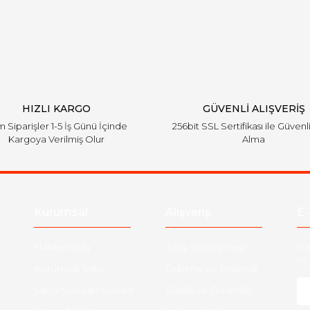
Yorum Yaz
HIZLI KARGO
GÜVENLİ ALIŞVERİŞ
 Siparişler 1-5 İş Günü İçinde
256bit SSL Sertifikası ile Güvenl
Kargoya Verilmiş Olur
Alma
Kurumsal
Alışveriş
E-
Hakkımızda
Satış Sözleşmesi
Ha
ve 
Kurumsal Satış
Ödeme ve Teslimat
Sıkça Sorulan Sorular
Gizlilik ve Güvenlik
-