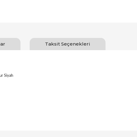
ar
Taksit Seçenekleri
r Siyah
Bu ürüne ilk yorumu siz yapın!