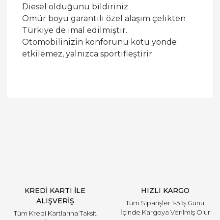
Diesel olduğunu bildiriniz
Ömür boyu garantili özel alaşım çelikten
Türkiye de imal edilmiştir.
Otomobilinizin konforunu kötü yönde
etkilemez, yalnızca sportifleştirir.
Bu ürüne ilk yorumu siz yapın!
Yorum Yaz
KREDİ KARTI İLE
HIZLI KARGO
ALIŞVERİŞ
Tüm Siparişler 1-5 İş Günü
İçinde Kargoya Verilmiş Olur
Tüm Kredi Kartlarına Taksit