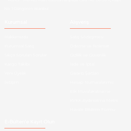
No: 1 Güngören İstanbul
Kurumsal
Alışveriş
Hakkımızda
Satış Sözleşmesi
Kurumsal Satış
Ödeme ve Teslimat
Sıkça Sorulan Sorular
Gizlilik ve Güvenlik
Kargo Takibi
İade ve İptal
Yeni Üyelik
Garanti Şartları
İletişim
Hesap Numaralarımız
Etk Muvafakatname
KVKK Aydınlatma Metni
Havale Bildirim Formu
E-Bülten'e Kayıt Olun