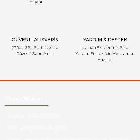
İmkanı
GÜVENLİ ALIŞVERİŞ
YARDIM & DESTEK
256bit SSL Sertifikası ile
Uzman Ekiplerimiz Size
Güvenli Satın Alma
Yardım Etmek için Her zaman
Hazırlar
Ulaşım Bilgileri
Telefon :
0850 303 7 300
Mail :
info@aksoytuning.com
Adres :
Merkez Mah. Gaziosmanpaşa Cad. No: 28-30 İç Kapı