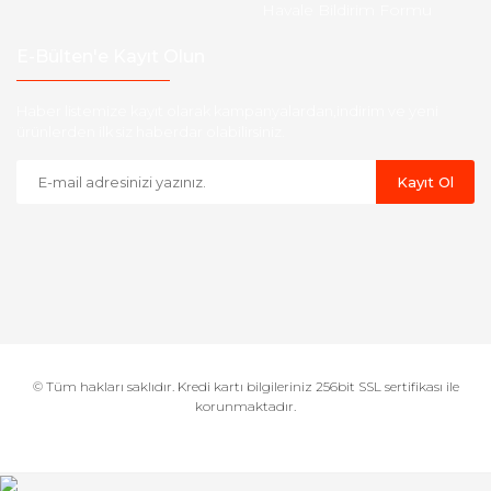
Havale Bildirim Formu
E-Bülten'e Kayıt Olun
Haber listemize kayıt olarak kampanyalardan,indirim ve yeni
ürünlerden ilk siz haberdar olabilirsiniz.
Kayıt Ol
© Tüm hakları saklıdır. Kredi kartı bilgileriniz 256bit SSL sertifikası ile
korunmaktadır.