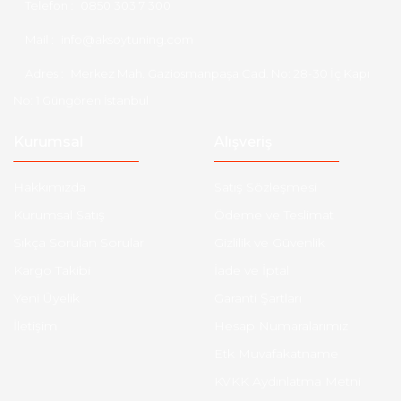
Telefon :
0850 303 7 300
Mail :
info@aksoytuning.com
Adres :
Merkez Mah. Gaziosmanpaşa Cad. No: 28-30 İç Kapı
No: 1 Güngören İstanbul
Kurumsal
Alışveriş
Hakkımızda
Satış Sözleşmesi
Kurumsal Satış
Ödeme ve Teslimat
Sıkça Sorulan Sorular
Gizlilik ve Güvenlik
Kargo Takibi
İade ve İptal
Yeni Üyelik
Garanti Şartları
İletişim
Hesap Numaralarımız
Etk Muvafakatname
KVKK Aydınlatma Metni