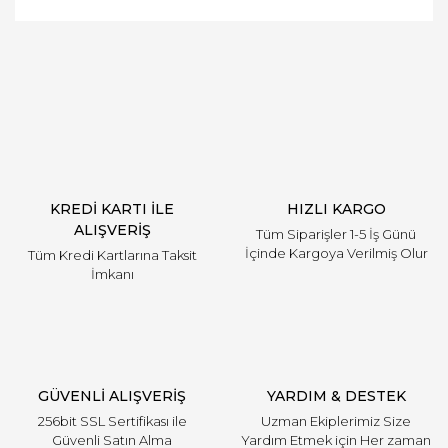
Bu ürüne ilk yorumu siz yapın!
Yorum Yaz
KREDİ KARTI İLE
HIZLI KARGO
ALIŞVERİŞ
Tüm Siparişler 1-5 İş Günü
İçinde Kargoya Verilmiş Olur
Tüm Kredi Kartlarına Taksit
İmkanı
GÜVENLİ ALIŞVERİŞ
YARDIM & DESTEK
256bit SSL Sertifikası ile
Uzman Ekiplerimiz Size
Güvenli Satın Alma
Yardım Etmek için Her zaman