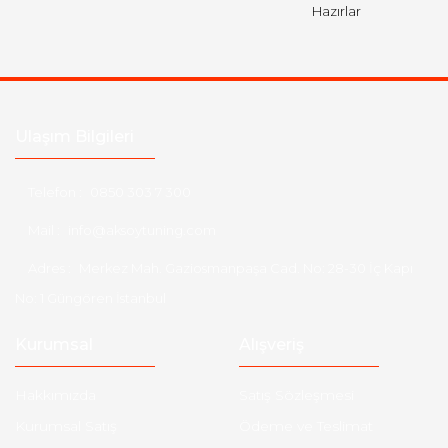
Hazırlar
Ulaşım Bilgileri
Telefon :
0850 303 7 300
Mail :
info@aksoytuning.com
Adres :
Merkez Mah. Gaziosmanpaşa Cad. No: 28-30 İç Kapı
No: 1 Güngören İstanbul
Kurumsal
Alışveriş
Hakkımızda
Satış Sözleşmesi
Kurumsal Satış
Ödeme ve Teslimat