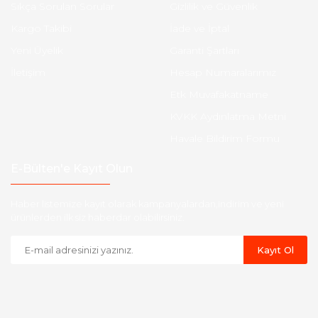
Sıkça Sorulan Sorular
Gizlilik ve Güvenlik
Kargo Takibi
İade ve İptal
Yeni Üyelik
Garanti Şartları
İletişim
Hesap Numaralarımız
Etk Muvafakatname
KVKK Aydınlatma Metni
Havale Bildirim Formu
E-Bülten'e Kayıt Olun
Haber listemize kayıt olarak kampanyalardan,indirim ve yeni
ürünlerden ilk siz haberdar olabilirsiniz.
Kayıt Ol