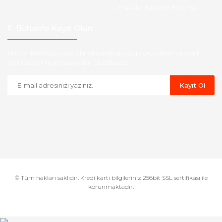
Havale Bildirim Formu
E-Bülten'e Kayıt Olun
Haber listemize kayıt olarak kampanyalardan,indirim ve yeni
ürünlerden ilk siz haberdar olabilirsiniz.
Kayıt Ol
© Tüm hakları saklıdır. Kredi kartı bilgileriniz 256bit SSL sertifikası ile
korunmaktadır.