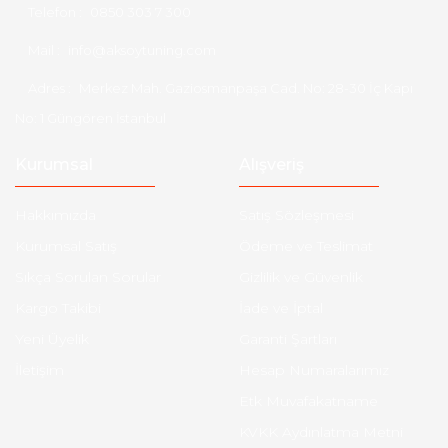
Telefon :
0850 303 7 300
Mail :
info@aksoytuning.com
Adres :
Merkez Mah. Gaziosmanpaşa Cad. No: 28-30 İç Kapı
No: 1 Güngören İstanbul
Kurumsal
Alışveriş
Hakkımızda
Satış Sözleşmesi
Kurumsal Satış
Ödeme ve Teslimat
Sıkça Sorulan Sorular
Gizlilik ve Güvenlik
Kargo Takibi
İade ve İptal
Yeni Üyelik
Garanti Şartları
İletişim
Hesap Numaralarımız
Etk Muvafakatname
KVKK Aydınlatma Metni