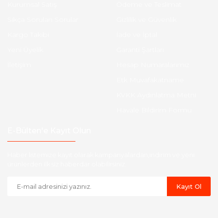
Kurumsal Satış
Ödeme ve Teslimat
Sıkça Sorulan Sorular
Gizlilik ve Güvenlik
Kargo Takibi
İade ve İptal
Yeni Üyelik
Garanti Şartları
İletişim
Hesap Numaralarımız
Etk Muvafakatname
KVKK Aydınlatma Metni
Havale Bildirim Formu
E-Bülten'e Kayıt Olun
Haber listemize kayıt olarak kampanyalardan,indirim ve yeni
ürünlerden ilk siz haberdar olabilirsiniz.
Kayıt Ol