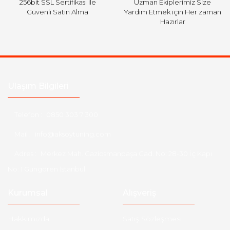
256bit SSL Sertifikası ile
Uzman Ekiplerimiz Size
Güvenli Satın Alma
Yardım Etmek için Her zaman
Hazırlar
Ulaşım Bilgileri
Telefon :
0850 303 7 300
Mail :
info@aksoytuning.com
Adres :
Merkez Mah. Gaziosmanpaşa Cad. No: 28-30 İç Kapı
No: 1 Güngören İstanbul
Kurumsal
Alışveriş
Hakkımızda
Satış Sözleşmesi