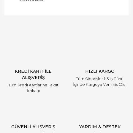
Bu ürüne ilk yorumu siz yapın!
Yorum Yaz
KREDİ KARTI İLE
HIZLI KARGO
ALIŞVERİŞ
Tüm Siparişler 1-5 İş Günü
İçinde Kargoya Verilmiş Olur
Tüm Kredi Kartlarına Taksit
İmkanı
GÜVENLİ ALIŞVERİŞ
YARDIM & DESTEK