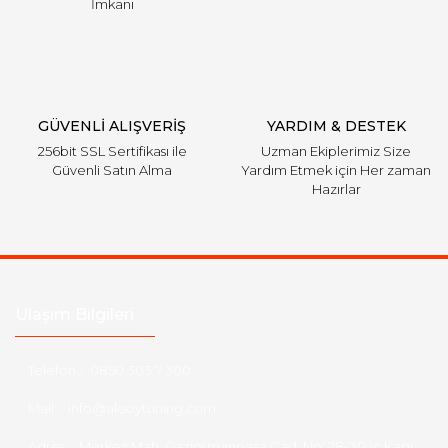
İmkanı
GÜVENLİ ALIŞVERİŞ
YARDIM & DESTEK
256bit SSL Sertifikası ile
Uzman Ekiplerimiz Size
Güvenli Satın Alma
Yardım Etmek için Her zaman
Hazırlar
Ulaşım Bilgileri
Telefon :
0850 303 7 300
Mail :
info@aksoytuning.com
Adres :
Merkez Mah. Gaziosmanpaşa Cad. No: 28-30 İç Kapı