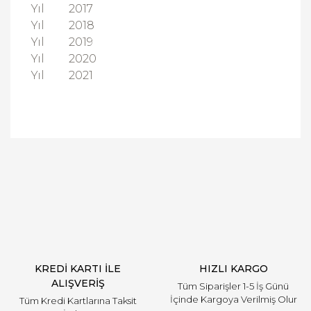
Yıl
2017
Yıl
2018
Yıl
2019
Yıl
2020
Yıl
2021
Bu ürüne ilk yorumu siz yapın!
Yorum Yaz
KREDİ KARTI İLE
HIZLI KARGO
ALIŞVERİŞ
Tüm Siparişler 1-5 İş Günü
İçinde Kargoya Verilmiş Olur
Tüm Kredi Kartlarına Taksit