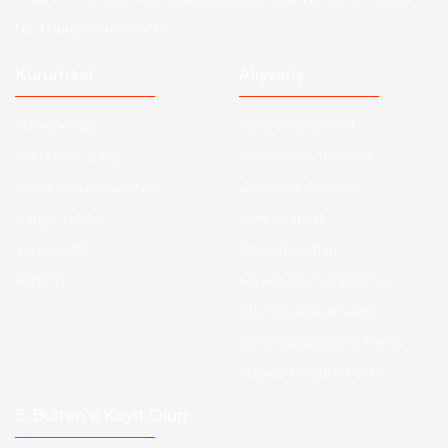
No: 1 Güngören İstanbul
Kurumsal
Alışveriş
Hakkımızda
Satış Sözleşmesi
Kurumsal Satış
Ödeme ve Teslimat
Sıkça Sorulan Sorular
Gizlilik ve Güvenlik
Kargo Takibi
İade ve İptal
Yeni Üyelik
Garanti Şartları
İletişim
Hesap Numaralarımız
Etk Muvafakatname
KVKK Aydınlatma Metni
Havale Bildirim Formu
E-Bülten'e Kayıt Olun