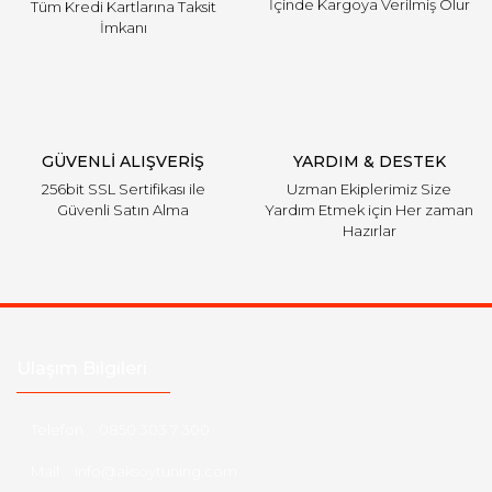
İçinde Kargoya Verilmiş Olur
Tüm Kredi Kartlarına Taksit
İmkanı
GÜVENLİ ALIŞVERİŞ
YARDIM & DESTEK
256bit SSL Sertifikası ile
Uzman Ekiplerimiz Size
Güvenli Satın Alma
Yardım Etmek için Her zaman
Hazırlar
Ulaşım Bilgileri
Telefon :
0850 303 7 300
Mail :
info@aksoytuning.com