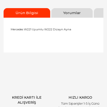
Ürün Bilgisi
Yorumlar
Mercedes W221 Uyumlu W222 Dizayn Ayna
Bu ürüne ilk yorumu siz yapın!
Yorum Yaz
KREDİ KARTI İLE
HIZLI KARGO
ALIŞVERİŞ
Tüm Siparişler 1-5 İş Günü