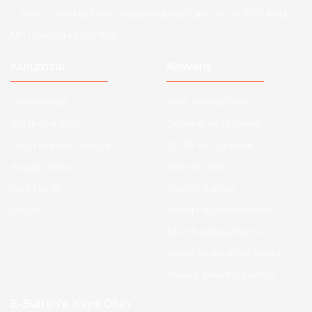
Adres :
Merkez Mah. Gaziosmanpaşa Cad. No: 28-30 İç Kapı
No: 1 Güngören İstanbul
Kurumsal
Alışveriş
Hakkımızda
Satış Sözleşmesi
Kurumsal Satış
Ödeme ve Teslimat
Sıkça Sorulan Sorular
Gizlilik ve Güvenlik
Kargo Takibi
İade ve İptal
Yeni Üyelik
Garanti Şartları
İletişim
Hesap Numaralarımız
Etk Muvafakatname
KVKK Aydınlatma Metni
Havale Bildirim Formu
E-Bülten'e Kayıt Olun