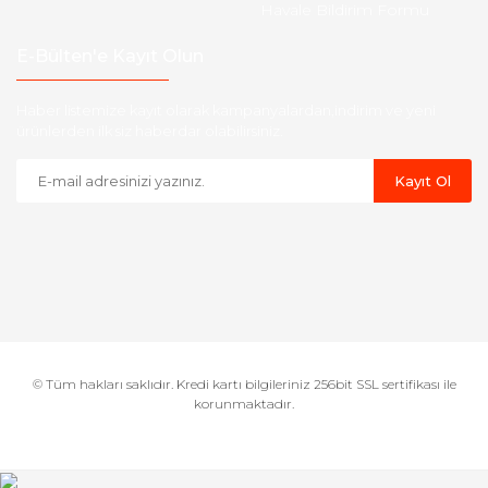
Havale Bildirim Formu
E-Bülten'e Kayıt Olun
Haber listemize kayıt olarak kampanyalardan,indirim ve yeni
ürünlerden ilk siz haberdar olabilirsiniz.
Kayıt Ol
© Tüm hakları saklıdır. Kredi kartı bilgileriniz 256bit SSL sertifikası ile
korunmaktadır.