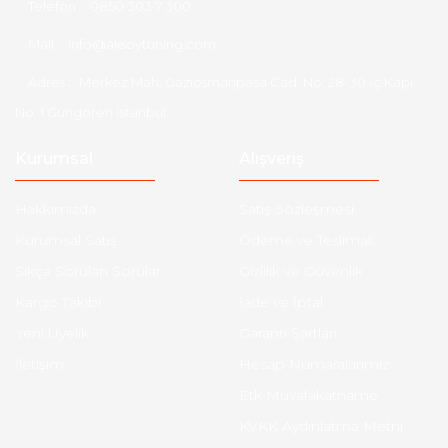
Telefon :
0850 303 7 300
Mail :
info@aksoytuning.com
Adres :
Merkez Mah. Gaziosmanpaşa Cad. No: 28-30 İç Kapı
No: 1 Güngören İstanbul
Kurumsal
Alışveriş
Hakkımızda
Satış Sözleşmesi
Kurumsal Satış
Ödeme ve Teslimat
Sıkça Sorulan Sorular
Gizlilik ve Güvenlik
Kargo Takibi
İade ve İptal
Yeni Üyelik
Garanti Şartları
İletişim
Hesap Numaralarımız
Etk Muvafakatname
KVKK Aydınlatma Metni