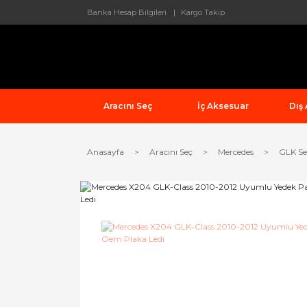
Banka Hesap Bilgileri
Kargo Takip
Aracını Seç
İç Aksesuar
Dış
Anasayfa
Aracını Seç
Mercedes
GLK Se