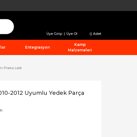
Üye Girişi
|
Üye Ol
(
) Adet
Kamp
lar
Entegrasyon
Malzemeleri
m Plaka Ledi
010-2012 Uyumlu Yedek Parça
on