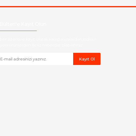
Bülten'e Kayıt Olun
ber listemize kayıt olarak kampanyalardan,indirim
yeni ürünlerden ilk siz haberdar olabilirsiniz.
Kayıt Ol