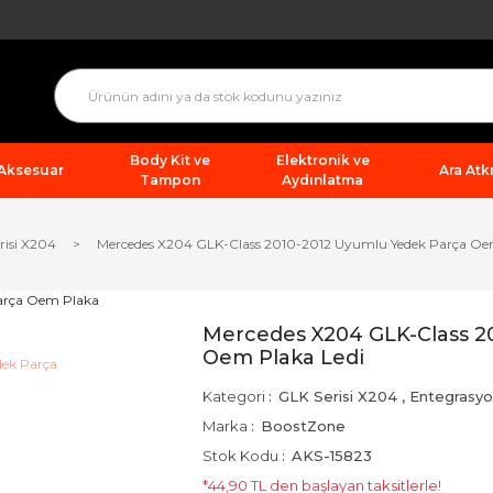
Body Kit ve
Elektronik ve
 Aksesuar
Ara Atkı
Tampon
Aydınlatma
risi X204
Mercedes X204 GLK-Class 2010-2012 Uyumlu Yedek Parça Oe
Mercedes X204 GLK-Class 2
Oem Plaka Ledi
Kategori
GLK Serisi X204
,
Entegrasy
Marka
BoostZone
Stok Kodu
AKS-15823
*44,90 TL den başlayan taksitlerle!