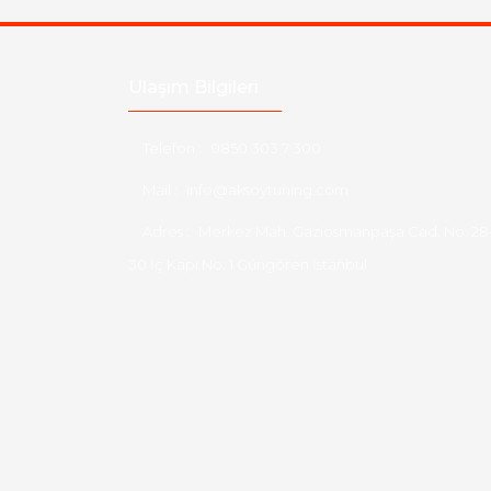
Ulaşım Bilgileri
Telefon :
0850 303 7 300
Mail :
info@aksoytuning.com
Adres :
Merkez Mah. Gaziosmanpaşa Cad. No: 28
30 İç Kapı No: 1 Güngören İstanbul