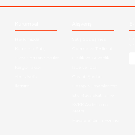
Kurumsal
Alışveriş
E-
Hakkımızda
Satış Sözleşmesi
Ha
ve 
Kurumsal Satış
Ödeme ve Teslimat
Sıkça Sorulan Sorular
Gizlilik ve Güvenlik
-
Kargo Takibi
İade ve İptal
Yeni Üyelik
Garanti Şartları
İletişim
Hesap Numaralarımız
Etk Muvafakatname
KVKK Aydınlatma
Metni
Havale Bildirim Formu