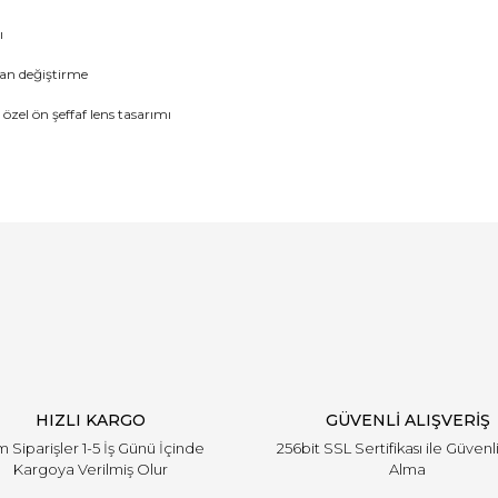
ı
dan değiştirme
 özel ön şeffaf lens tasarımı
Bu ürüne ilk yorumu siz yapın!
Yorum Yaz
HIZLI KARGO
GÜVENLİ ALIŞVERİŞ
 Siparişler 1-5 İş Günü İçinde
256bit SSL Sertifikası ile Güvenl
Kargoya Verilmiş Olur
Alma