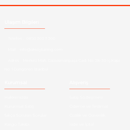
Ulaşım Bilgileri
Telefon :
0850 303 7 300
Mail :
info@aksoytuning.com
Adres :
Merkez Mah. Gaziosmanpaşa Cad. No: 28-30 İç Kapı
No: 1 Güngören İstanbul
Kurumsal
Alışveriş
Hakkımızda
Satış Sözleşmesi
Kurumsal Satış
Ödeme ve Teslimat
Sıkça Sorulan Sorular
Gizlilik ve Güvenlik
Kargo Takibi
İade ve İptal