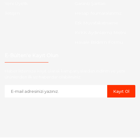
Yeni Üyelik
Garanti Şartları
İletişim
Hesap Numaralarımız
Etk Muvafakatname
KVKK Aydınlatma Metni
Havale Bildirim Formu
E-Bülten'e Kayıt Olun
Haber listemize kayıt olarak kampanyalardan,indirim ve yeni
ürünlerden ilk siz haberdar olabilirsiniz.
Kayıt Ol