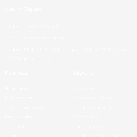
Ulaşım Bilgileri
Telefon :
0850 303 7 300
Mail :
info@aksoytuning.com
Adres :
Merkez Mah. Gaziosmanpaşa Cad. No: 28-30 İç Kapı
No: 1 Güngören İstanbul
Kurumsal
Alışveriş
Hakkımızda
Satış Sözleşmesi
Kurumsal Satış
Ödeme ve Teslimat
Sıkça Sorulan Sorular
Gizlilik ve Güvenlik
Kargo Takibi
İade ve İptal
Yeni Üyelik
Garanti Şartları
İletişim
Hesap Numaralarımız