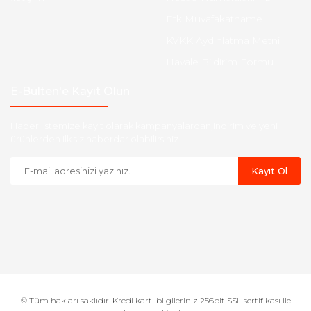
Etk Muvafakatname
KVKK Aydınlatma Metni
Havale Bildirim Formu
E-Bülten'e Kayıt Olun
Haber listemize kayıt olarak kampanyalardan,indirim ve yeni
ürünlerden ilk siz haberdar olabilirsiniz.
Kayıt Ol
© Tüm hakları saklıdır. Kredi kartı bilgileriniz 256bit SSL sertifikası ile