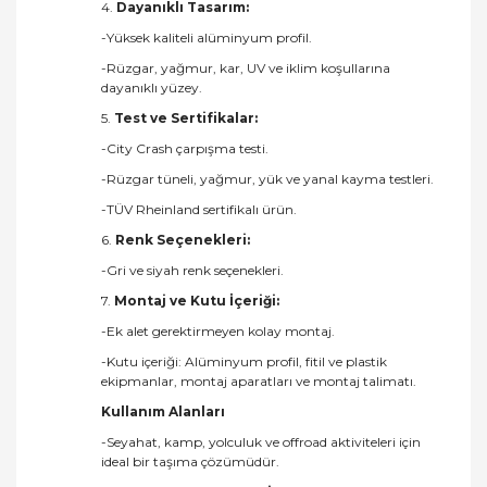
4.
Dayanıklı Tasarım:
-Yüksek kaliteli alüminyum profil.
-Rüzgar, yağmur, kar, UV ve iklim koşullarına
dayanıklı yüzey.
5.
Test ve Sertifikalar:
-City Crash çarpışma testi.
-Rüzgar tüneli, yağmur, yük ve yanal kayma testleri.
-TÜV Rheinland sertifikalı ürün.
6.
Renk Seçenekleri:
-Gri ve siyah renk seçenekleri.
7.
Montaj ve Kutu İçeriği:
-Ek alet gerektirmeyen kolay montaj.
-Kutu içeriği: Alüminyum profil, fitil ve plastik
ekipmanlar, montaj aparatları ve montaj talimatı.
Kullanım Alanları
-Seyahat, kamp, yolculuk ve offroad aktiviteleri için
ideal bir taşıma çözümüdür.