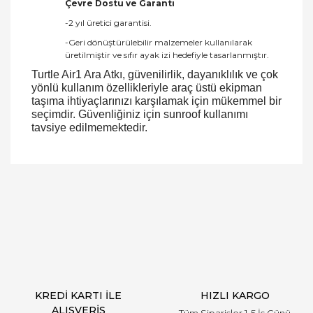
Çevre Dostu ve Garanti
-2 yıl üretici garantisi.
-Geri dönüştürülebilir malzemeler kullanılarak
üretilmiştir ve sıfır ayak izi hedefiyle tasarlanmıştır.
Turtle Air1 Ara Atkı, güvenilirlik, dayanıklılık ve çok
yönlü kullanım özellikleriyle araç üstü ekipman
taşıma ihtiyaçlarınızı karşılamak için mükemmel bir
seçimdir. Güvenliğiniz için sunroof kullanımı
tavsiye edilmemektedir.
Bu ürüne ilk yorumu siz yapın!
Yorum Yaz
KREDİ KARTI İLE
HIZLI KARGO
ALIŞVERİŞ