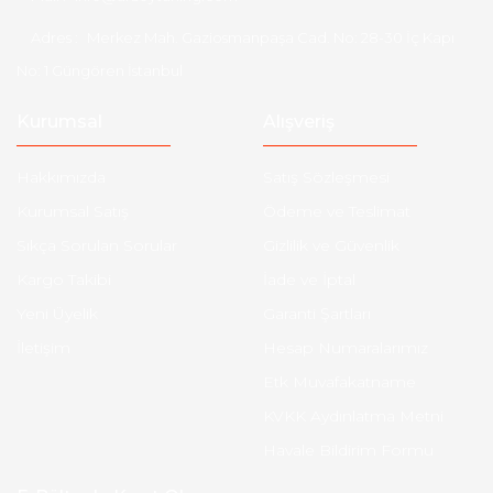
Adres :
Merkez Mah. Gaziosmanpaşa Cad. No: 28-30 İç Kapı
No: 1 Güngören İstanbul
Kurumsal
Alışveriş
Hakkımızda
Satış Sözleşmesi
Kurumsal Satış
Ödeme ve Teslimat
Sıkça Sorulan Sorular
Gizlilik ve Güvenlik
Kargo Takibi
İade ve İptal
Yeni Üyelik
Garanti Şartları
İletişim
Hesap Numaralarımız
Etk Muvafakatname
KVKK Aydınlatma Metni
Havale Bildirim Formu