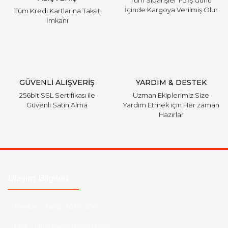
Tüm Siparişler 1-5 İş Günü
İçinde Kargoya Verilmiş Olur
Tüm Kredi Kartlarına Taksit
İmkanı
GÜVENLİ ALIŞVERİŞ
YARDIM & DESTEK
256bit SSL Sertifikası ile
Uzman Ekiplerimiz Size
Güvenli Satın Alma
Yardım Etmek için Her zaman
Hazırlar
Ulaşım Bilgileri
Telefon :
0850 303 7 300
Mail :
info@aksoytuning.com