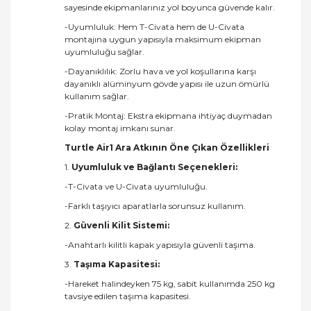
sayesinde ekipmanlarınız yol boyunca güvende kalır.
-Uyumluluk: Hem T-Civata hem de U-Civata
montajına uygun yapısıyla maksimum ekipman
uyumluluğu sağlar.
-Dayanıklılık: Zorlu hava ve yol koşullarına karşı
dayanıklı alüminyum gövde yapısı ile uzun ömürlü
kullanım sağlar.
-Pratik Montaj: Ekstra ekipmana ihtiyaç duymadan
kolay montaj imkanı sunar.
Turtle Air1 Ara Atkının Öne Çıkan Özellikleri
1.
Uyumluluk ve Bağlantı Seçenekleri:
-T-Civata ve U-Civata uyumluluğu.
-Farklı taşıyıcı aparatlarla sorunsuz kullanım.
2.
Güvenli Kilit Sistemi:
-Anahtarlı kilitli kapak yapısıyla güvenli taşıma.
3.
Taşıma Kapasitesi:
-Hareket halindeyken 75 kg, sabit kullanımda 250 kg
tavsiye edilen taşıma kapasitesi.