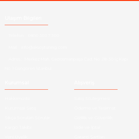
Ulaşım Bilgileri
Telefon :
0850 303 7 300
Mail :
info@aksoytuning.com
Adres :
Merkez Mah. Gaziosmanpaşa Cad. No: 28-30 İç Kapı
No: 1 Güngören İstanbul
Kurumsal
Alışveriş
Hakkımızda
Satış Sözleşmesi
Kurumsal Satış
Ödeme ve Teslimat
Sıkça Sorulan Sorular
Gizlilik ve Güvenlik
Kargo Takibi
İade ve İptal
Yeni Üyelik
Garanti Şartları