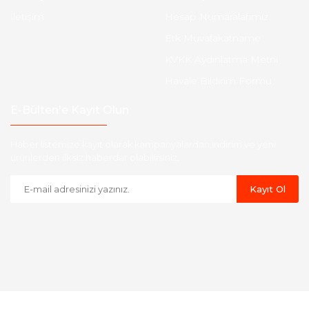
İletişim
Hesap Numaralarımız
Etk Muvafakatname
KVKK Aydınlatma Metni
Havale Bildirim Formu
E-Bülten'e Kayıt Olun
Haber listemize kayıt olarak kampanyalardan,indirim ve yeni
ürünlerden ilk siz haberdar olabilirsiniz.
Kayıt Ol