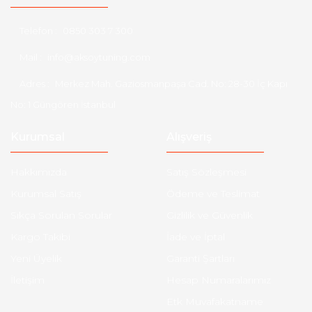
Telefon :
0850 303 7 300
Mail :
info@aksoytuning.com
Adres :
Merkez Mah. Gaziosmanpaşa Cad. No: 28-30 İç Kapı
No: 1 Güngören İstanbul
Kurumsal
Alışveriş
Hakkımızda
Satış Sözleşmesi
Kurumsal Satış
Ödeme ve Teslimat
Sıkça Sorulan Sorular
Gizlilik ve Güvenlik
Kargo Takibi
İade ve İptal
Yeni Üyelik
Garanti Şartları
İletişim
Hesap Numaralarımız
Etk Muvafakatname