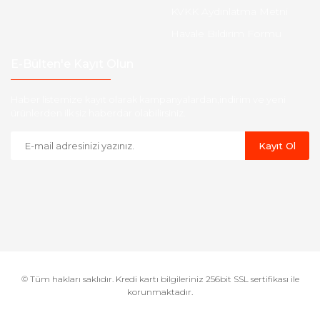
KVKK Aydınlatma Metni
Havale Bildirim Formu
E-Bülten'e Kayıt Olun
Haber listemize kayıt olarak kampanyalardan,indirim ve yeni
ürünlerden ilk siz haberdar olabilirsiniz.
Kayıt Ol
© Tüm hakları saklıdır. Kredi kartı bilgileriniz 256bit SSL sertifikası ile
korunmaktadır.