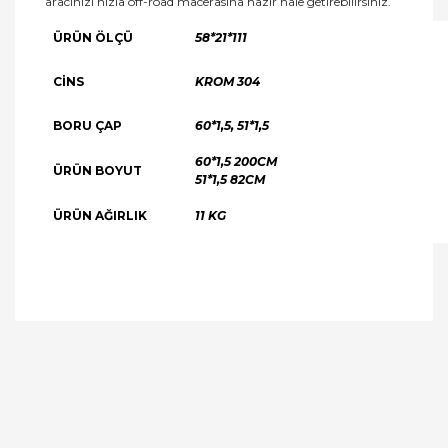
aracınızı hızla off-road macerasına hazır hale getirebilirsiniz.
ÜRÜN ÖLÇÜ
58*21*111
CİNS
KROM 304
BORU ÇAP
60*1,5, 51*1,5
60*1,5 200CM
ÜRÜN BOYUT
51*1,5 82CM
ÜRÜN AĞIRLIK
11 KG
Bu ürüne ilk yorumu siz yapın!
Yorum Yaz