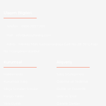
Ulaşım Bilgileri
Telefon :
0850 303 7 300
Mail :
info@aksoytuning.com
Adres :
Merkez Mah. Gaziosmanpaşa Cad. No: 28-30 İç Kapı
No: 1 Güngören İstanbul
Kurumsal
Alışveriş
Hakkımızda
Satış Sözleşmesi
Kurumsal Satış
Ödeme ve Teslimat
Sıkça Sorulan Sorular
Gizlilik ve Güvenlik
Kargo Takibi
İade ve İptal
Yeni Üyelik
Garanti Şartları