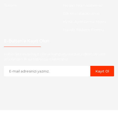
İletişim
Hesap Numaralarımız
Etk Muvafakatname
KVKK Aydınlatma Metni
Havale Bildirim Formu
E-Bülten'e Kayıt Olun
Haber listemize kayıt olarak kampanyalardan,indirim ve yeni
ürünlerden ilk siz haberdar olabilirsiniz.
Kayıt Ol