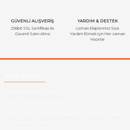
GÜVENLİ ALIŞVERİŞ
YARDIM & DESTEK
256bit SSL Sertifikası ile
Uzman Ekiplerimiz Size
Güvenli Satın Alma
Yardım Etmek için Her zaman
Hazırlar
Ulaşım Bilgileri
Telefon :
0850 303 7 300
Mail :
info@aksoytuning.com
Adres :
Merkez Mah. Gaziosmanpaşa Cad. No: 28-30 İç Kapı
No: 1 Güngören İstanbul