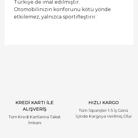
Türkiye de imal edilmiştir.
Otomobilinizin konforunu kötü yönde
etkilemez, yalnızca sportifleştirir.
Bu ürüne ilk yorumu siz yapın!
Yorum Yaz
KREDİ KARTI İLE
HIZLI KARGO
ALIŞVERİŞ
Tüm Siparişler 1-5 İş Günü
İçinde Kargoya Verilmiş Olur
Tüm Kredi Kartlarına Taksit
İmkanı