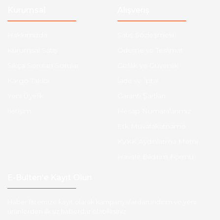
Kurumsal
Alışveriş
Hakkımızda
Satış Sözleşmesi
Kurumsal Satış
Ödeme ve Teslimat
Sıkça Sorulan Sorular
Gizlilik ve Güvenlik
Kargo Takibi
İade ve İptal
Yeni Üyelik
Garanti Şartları
İletişim
Hesap Numaralarımız
Etk Muvafakatname
KVKK Aydınlatma Metni
Havale Bildirim Formu
E-Bülten'e Kayıt Olun
Haber listemize kayıt olarak kampanyalardan,indirim ve yeni
ürünlerden ilk siz haberdar olabilirsiniz.