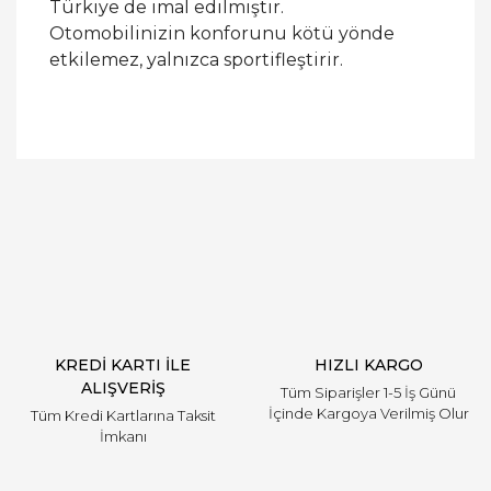
Türkiye de imal edilmiştir.
Otomobilinizin konforunu kötü yönde
etkilemez, yalnızca sportifleştirir.
Bu ürüne ilk yorumu siz yapın!
Yorum Yaz
KREDİ KARTI İLE
HIZLI KARGO
ALIŞVERİŞ
Tüm Siparişler 1-5 İş Günü
İçinde Kargoya Verilmiş Olur
Tüm Kredi Kartlarına Taksit
İmkanı