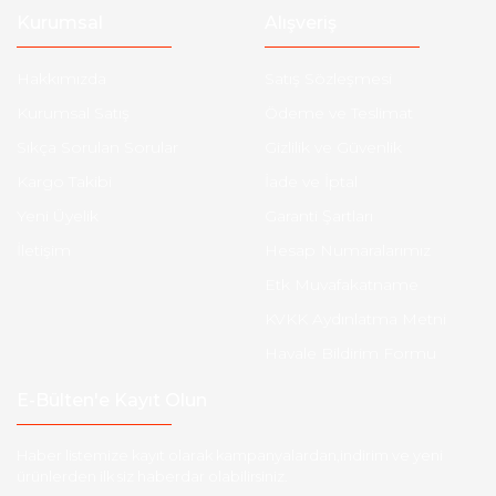
Kurumsal
Alışveriş
Hakkımızda
Satış Sözleşmesi
Kurumsal Satış
Ödeme ve Teslimat
Sıkça Sorulan Sorular
Gizlilik ve Güvenlik
Kargo Takibi
İade ve İptal
Yeni Üyelik
Garanti Şartları
İletişim
Hesap Numaralarımız
Etk Muvafakatname
KVKK Aydınlatma Metni
Havale Bildirim Formu
E-Bülten'e Kayıt Olun
Haber listemize kayıt olarak kampanyalardan,indirim ve yeni
ürünlerden ilk siz haberdar olabilirsiniz.