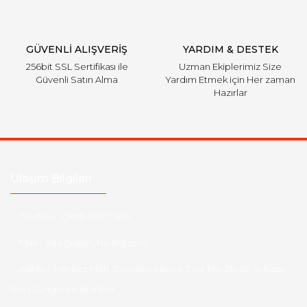
GÜVENLİ ALIŞVERİŞ
YARDIM & DESTEK
256bit SSL Sertifikası ile
Uzman Ekiplerimiz Size
Güvenli Satın Alma
Yardım Etmek için Her zaman
Hazırlar
Ulaşım Bilgileri
Telefon :
0850 303 7 300
Mail :
info@aksoytuning.com
Adres :
Merkez Mah. Gaziosmanpaşa Cad. No: 28-30 İç Kapı
No: 1 Güngören İstanbul