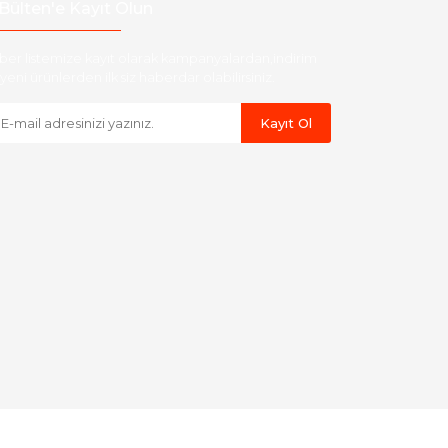
Bülten'e Kayıt Olun
ber listemize kayıt olarak kampanyalardan,indirim
yeni ürünlerden ilk siz haberdar olabilirsiniz.
Kayıt Ol