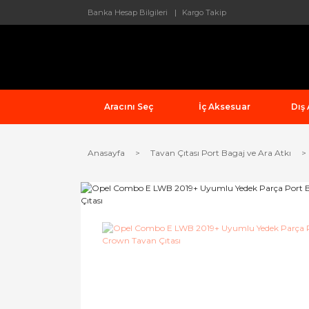
Banka Hesap Bilgileri
Kargo Takip
Aracını Seç
İç Aksesuar
Dış
Anasayfa
Tavan Çıtası Port Bagaj ve Ara Atkı