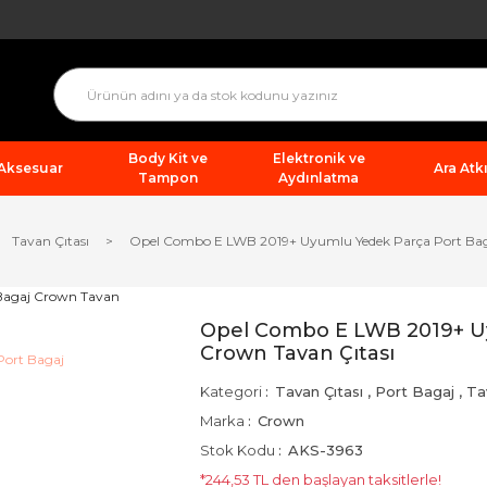
Body Kit ve
Elektronik ve
 Aksesuar
Ara Atkı
Tampon
Aydınlatma
Tavan Çıtası
Opel Combo E LWB 2019+ Uyumlu Yedek Parça Port Bag
Opel Combo E LWB 2019+ Uy
Crown Tavan Çıtası
Kategori
Tavan Çıtası
,
Port Bagaj
,
Ta
Marka
Crown
Stok Kodu
AKS-3963
*244,53 TL den başlayan taksitlerle!