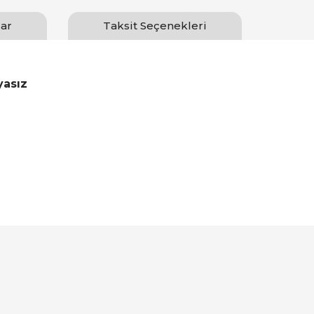
ar
Taksit Seçenekleri
yasız
Bu ürüne ilk yorumu siz yapın!
Yorum Yaz