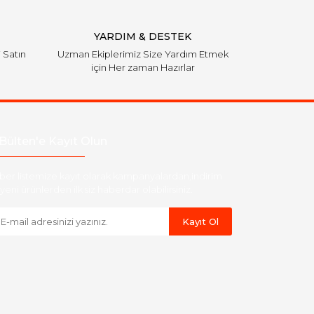
YARDIM & DESTEK
i Satın
Uzman Ekiplerimiz Size Yardım Etmek
için Her zaman Hazırlar
Bülten'e Kayıt Olun
ber listemize kayıt olarak kampanyalardan,indirim
yeni ürünlerden ilk siz haberdar olabilirsiniz.
Kayıt Ol