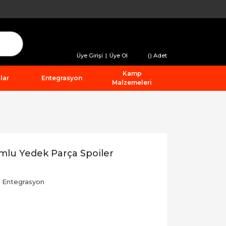
Üye Girişi
|
Üye Ol
(
) Adet
Kamp
lar
Entegrasyon
Malzemeleri
mlu Yedek Parça Spoiler
,
Entegrasyon