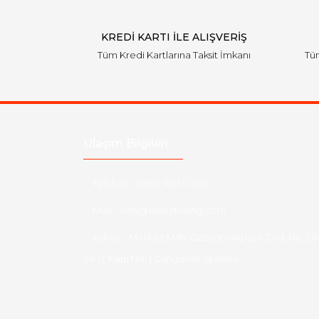
KREDİ KARTI İLE ALIŞVERİŞ
Tüm Kredi Kartlarına Taksit İmkanı
Tüm
Ulaşım Bilgileri
Telefon :
0850 303 7 300
Mail :
info@aksoytuning.com
Adres :
Merkez Mah. Gaziosmanpaşa Cad. No: 28
30 İç Kapı No: 1 Güngören İstanbul