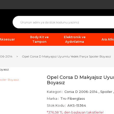
Body Kit ve
Elektronik ve
 Aksesuar
Ara Atkı
Tampon
Aydınlatma
006-2014
Opel Corsa D Makyajsız Uyumlu Yedek Parça Spoiler Boyasız
Opel Corsa D Makyajsız Uyu
Boyasız
Kategori
Corsa D 2006-2014
,
Spoiler
Marka
Trs-Fiberglass
Stok Kodu
AKS-15364
*376,58 TL den başlayan taksitlerle!