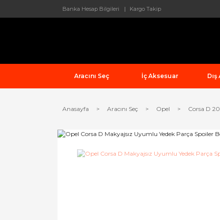
Banka Hesap Bilgileri
Kargo Takip
Aracını Seç
İç Aksesuar
Dış
Anasayfa
Aracını Seç
Opel
Corsa D 2