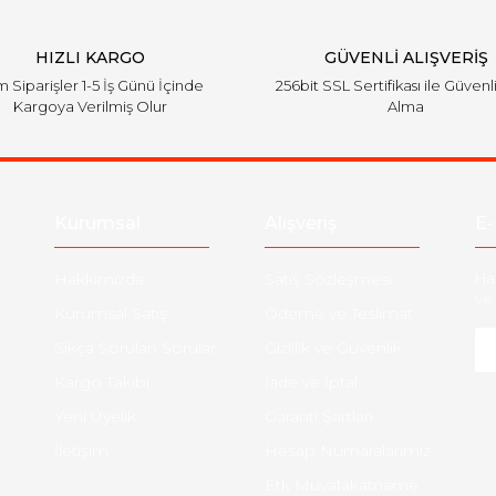
HIZLI KARGO
GÜVENLİ ALIŞVERİŞ
 Siparişler 1-5 İş Günü İçinde
256bit SSL Sertifikası ile Güvenl
Kargoya Verilmiş Olur
Alma
Kurumsal
Alışveriş
E-
Hakkımızda
Satış Sözleşmesi
Ha
ve 
Kurumsal Satış
Ödeme ve Teslimat
Sıkça Sorulan Sorular
Gizlilik ve Güvenlik
-
Kargo Takibi
İade ve İptal
Yeni Üyelik
Garanti Şartları
İletişim
Hesap Numaralarımız
Etk Muvafakatname