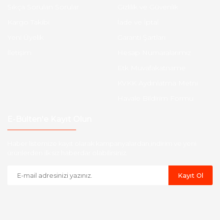
Sıkça Sorulan Sorular
Gizlilik ve Güvenlik
Kargo Takibi
İade ve İptal
Yeni Üyelik
Garanti Şartları
İletişim
Hesap Numaralarımız
Etk Muvafakatname
KVKK Aydınlatma Metni
Havale Bildirim Formu
E-Bülten'e Kayıt Olun
Haber listemize kayıt olarak kampanyalardan,indirim ve yeni
ürünlerden ilk siz haberdar olabilirsiniz.
Kayıt Ol