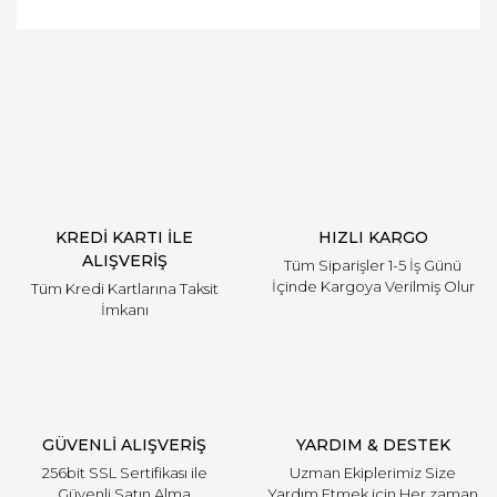
Bu ürüne ilk yorumu siz yapın!
Yorum Yaz
KREDİ KARTI İLE
HIZLI KARGO
ALIŞVERİŞ
Tüm Siparişler 1-5 İş Günü
İçinde Kargoya Verilmiş Olur
Tüm Kredi Kartlarına Taksit
İmkanı
GÜVENLİ ALIŞVERİŞ
YARDIM & DESTEK
256bit SSL Sertifikası ile
Uzman Ekiplerimiz Size
Güvenli Satın Alma
Yardım Etmek için Her zaman