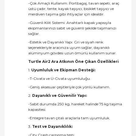
-Çok Amaçlı Kullanım: Portbagaj, tavan sepeti, araç
üstü çadır, tente, kayak taşıyıcı, bisiklet taşıyıcı ve
merdiven taşıma gibi ihtiyaçlar için idealdir.
-Güvenli Kilit Sistemi: Anahtarlı kapak yapısıyla
ekipmanlarınızı sabit ve güvenli şekilde taşımanızı
sağlar.
-Estetik ve Dayanıklı Yapı: Gri ve siyah renk
seçenekleriyle aracınıza uyum sağlar, dayanıklı
alüminyum gövdesi uzun ömürlü kullanım sunar.
Turtle Air2 Ara Atkının Öne Çıkan Özellikleri
1.
Uyumluluk ve Ekipman Desteği:
-T-Civata ve U-Civata uyumluluğu.
-Geniş aksesuar çeşitleriyle çok yönlü kullanım.
2.
Dayanıklı ve Güvenilir Yapı:
-Sabit durumda 250 kg, hareket halinde 75 kg taşıma
kapasitesi.
-Entegre tavan çıtalı araçlarla tam uyumluluk.
3.
Test ve Dayanıklılık:
-City Crash çarpışma testi.