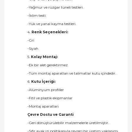
-Yağmur ve rüzgar tüneli testleri.
-İklim testi.
-Yük ve yanal kayma testleri.
4.
Renk Seçenekleri:
-Gri
-Siyah
5.
Kolay Montaj:
-Ek bir alet gerektirmez.
-Tüm montaj aparatları ve talimatlar kutu içindedir.
6.
Kutu İçeriği:
-Alüminyum profiller
-Fitil ve plastik ekipmanlar
-Montaj aparatları
Çevre Dostu ve Garanti
-Geri dönüştürülebilir malzemelerle üretilmiştir.
-Sıfır ayak izi politikasıyla çevreci bir üretim yaklaşımı