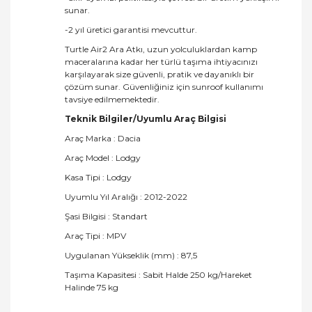
sunar.
-2 yıl üretici garantisi mevcuttur.
Turtle Air2 Ara Atkı, uzun yolculuklardan kamp
maceralarına kadar her türlü taşıma ihtiyacınızı
karşılayarak size güvenli, pratik ve dayanıklı bir
çözüm sunar. Güvenliğiniz için sunroof kullanımı
tavsiye edilmemektedir.
Teknik Bilgiler/Uyumlu Araç Bilgisi
Araç Marka : Dacia
Araç Model : Lodgy
Kasa Tipi : Lodgy
Uyumlu Yıl Aralığı : 2012-2022
Şasi Bilgisi : Standart
Araç Tipi : MPV
Uygulanan Yükseklik (mm) : 87,5
Taşıma Kapasitesi : Sabit Halde 250 kg/Hareket
Halinde 75 kg