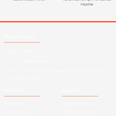
Hazırlar
Ulaşım Bilgileri
Telefon :
0850 303 7 300
Mail :
info@aksoytuning.com
Adres :
Merkez Mah. Gaziosmanpaşa Cad. No: 28-30 İç Kapı
No: 1 Güngören İstanbul
Kurumsal
Alışveriş
Hakkımızda
Satış Sözleşmesi
Kurumsal Satış
Ödeme ve Teslimat