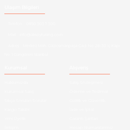
Ulaşım Bilgileri
Telefon :
0850 303 7 300
Mail :
info@aksoytuning.com
Adres :
Merkez Mah. Gaziosmanpaşa Cad. No: 28-30 İç Kapı
No: 1 Güngören İstanbul
Kurumsal
Alışveriş
Hakkımızda
Satış Sözleşmesi
Kurumsal Satış
Ödeme ve Teslimat
Sıkça Sorulan Sorular
Gizlilik ve Güvenlik
Kargo Takibi
İade ve İptal
Yeni Üyelik
Garanti Şartları
İletişim
Hesap Numaralarımız