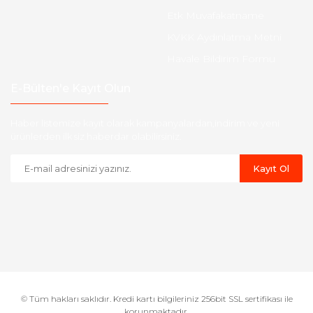
Etk Muvafakatname
KVKK Aydınlatma Metni
Havale Bildirim Formu
E-Bülten'e Kayıt Olun
Haber listemize kayıt olarak kampanyalardan,indirim ve yeni
ürünlerden ilk siz haberdar olabilirsiniz.
Kayıt Ol
© Tüm hakları saklıdır. Kredi kartı bilgileriniz 256bit SSL sertifikası ile
korunmaktadır.