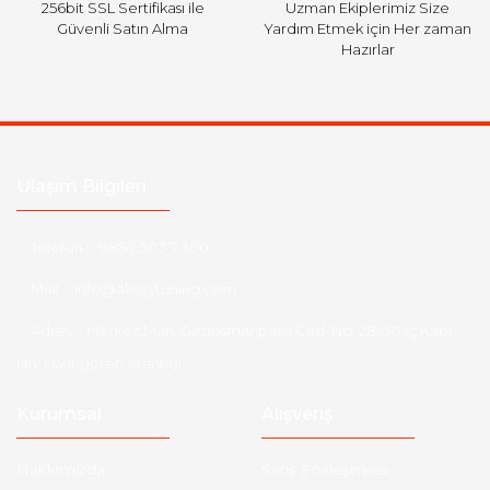
256bit SSL Sertifikası ile
Uzman Ekiplerimiz Size
Güvenli Satın Alma
Yardım Etmek için Her zaman
Hazırlar
Ulaşım Bilgileri
Telefon :
0850 303 7 300
Mail :
info@aksoytuning.com
Adres :
Merkez Mah. Gaziosmanpaşa Cad. No: 28-30 İç Kapı
No: 1 Güngören İstanbul
Kurumsal
Alışveriş
Hakkımızda
Satış Sözleşmesi