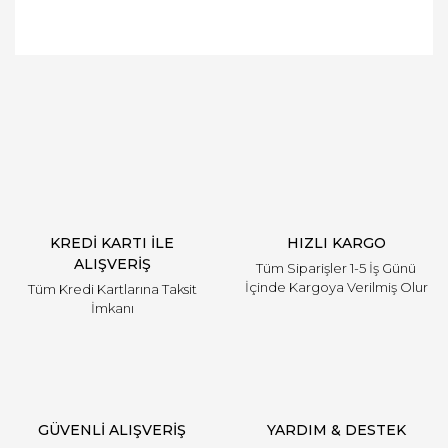
Bu ürüne ilk yorumu siz yapın!
Yorum Yaz
KREDİ KARTI İLE
HIZLI KARGO
ALIŞVERİŞ
Tüm Siparişler 1-5 İş Günü
İçinde Kargoya Verilmiş Olur
Tüm Kredi Kartlarına Taksit
İmkanı
GÜVENLİ ALIŞVERİŞ
YARDIM & DESTEK