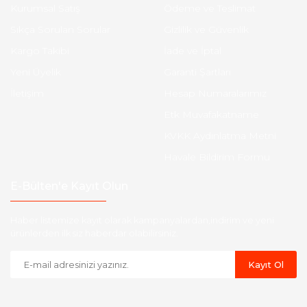
Kurumsal Satış
Ödeme ve Teslimat
Sıkça Sorulan Sorular
Gizlilik ve Güvenlik
Kargo Takibi
İade ve İptal
Yeni Üyelik
Garanti Şartları
İletişim
Hesap Numaralarımız
Etk Muvafakatname
KVKK Aydınlatma Metni
Havale Bildirim Formu
E-Bülten'e Kayıt Olun
Haber listemize kayıt olarak kampanyalardan,indirim ve yeni
ürünlerden ilk siz haberdar olabilirsiniz.
Kayıt Ol