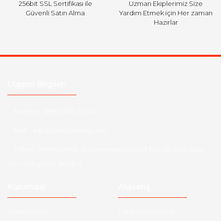
256bit SSL Sertifikası ile
Uzman Ekiplerimiz Size
Güvenli Satın Alma
Yardım Etmek için Her zaman
Hazırlar
Ulaşım Bilgileri
Telefon :
0850 303 7 300
Mail :
info@aksoytuning.com
Adres :
Merkez Mah. Gaziosmanpaşa Cad. No: 28-30 İç Kapı
No: 1 Güngören İstanbul
Kurumsal
Alışveriş
Hakkımızda
Satış Sözleşmesi