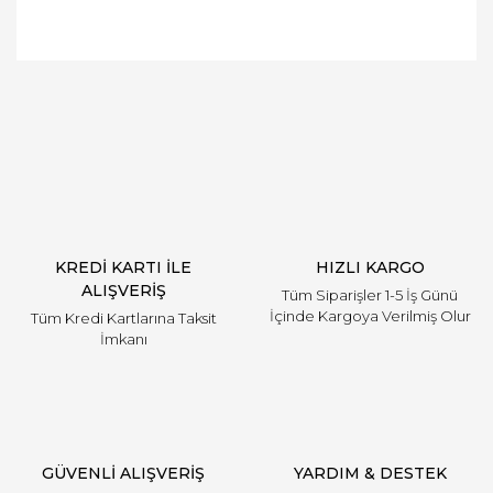
Bu ürüne ilk yorumu siz yapın!
Yorum Yaz
KREDİ KARTI İLE
HIZLI KARGO
ALIŞVERİŞ
Tüm Siparişler 1-5 İş Günü
İçinde Kargoya Verilmiş Olur
Tüm Kredi Kartlarına Taksit
İmkanı
GÜVENLİ ALIŞVERİŞ
YARDIM & DESTEK