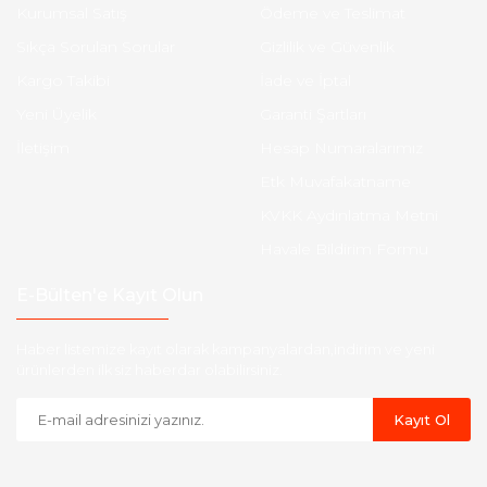
Kurumsal Satış
Ödeme ve Teslimat
Sıkça Sorulan Sorular
Gizlilik ve Güvenlik
Kargo Takibi
İade ve İptal
Yeni Üyelik
Garanti Şartları
İletişim
Hesap Numaralarımız
Etk Muvafakatname
KVKK Aydınlatma Metni
Havale Bildirim Formu
E-Bülten'e Kayıt Olun
Haber listemize kayıt olarak kampanyalardan,indirim ve yeni
ürünlerden ilk siz haberdar olabilirsiniz.
Kayıt Ol