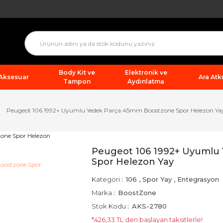
Body Kit ve
Elektronik ve
 Aksesuar
Ara Atkı
Tampon
Aydınlatma
Peugeot 106 1992+ Uyumlu Yedek Parça 45mm Boostzone Spor Helezon Ya
Peugeot 106 1992+ Uyumlu
Spor Helezon Yay
Kategori
106
,
Spor Yay
,
Entegrasyon
Marka
BoostZone
Stok Kodu
AKS-2780
*426,33 TL den başlayan taksitlerle!