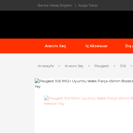
Banka Hesap Bilgileri
Kargo Takip
Aracını Seç
İç Aksesuar
Dış
Anasayfa
Aracını Seç
Peugeot
106