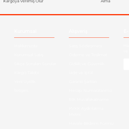
Kargoya Verilmiş Olur
Alma
Kurumsal
Alışveriş
E-
Hakkımızda
Satış Sözleşmesi
Ha
ve 
Kurumsal Satış
Ödeme ve Teslimat
Sıkça Sorulan Sorular
Gizlilik ve Güvenlik
-
Kargo Takibi
İade ve İptal
Yeni Üyelik
Garanti Şartları
İletişim
Hesap Numaralarımız
Etk Muvafakatname
KVKK Aydınlatma
Metni
Havale Bildirim Formu