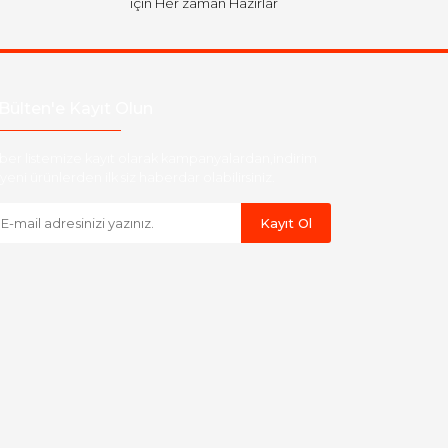
için Her zaman Hazırlar
Bülten'e Kayıt Olun
ber listemize kayıt olarak kampanyalardan,indirim
yeni ürünlerden ilk siz haberdar olabilirsiniz.
Kayıt Ol