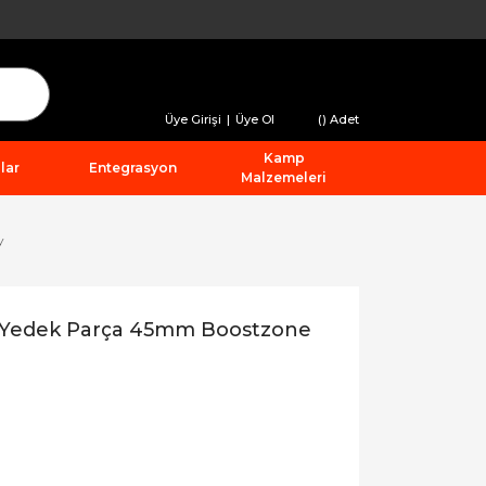
Üye Girişi
|
Üye Ol
(
) Adet
Kamp
lar
Entegrasyon
Malzemeleri
y
 Yedek Parça 45mm Boostzone