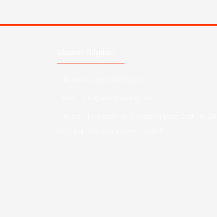
Ulaşım Bilgileri
Telefon :
0850 303 7 300
Mail :
info@aksoytuning.com
Adres :
Merkez Mah. Gaziosmanpaşa Cad. No: 28
30 İç Kapı No: 1 Güngören İstanbul