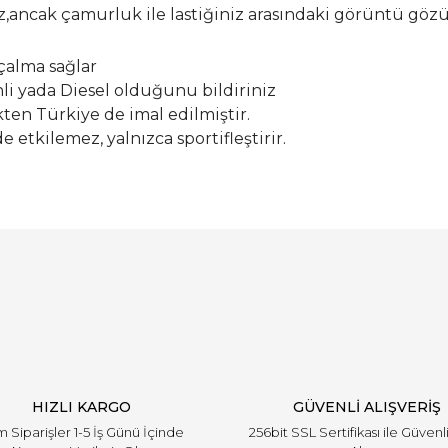
ız,ancak çamurluk ile lastiğiniz arasındaki görüntü gö
lçalma sağlar
nli yada Diesel olduğunu bildiriniz
ten Türkiye de imal edilmiştir.
etkilemez, yalnızca sportifleştirir.
Bu ürüne ilk yorumu siz yapın!
Yorum Yaz
HIZLI KARGO
GÜVENLİ ALIŞVERİŞ
 Siparişler 1-5 İş Günü İçinde
256bit SSL Sertifikası ile Güvenl