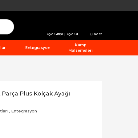
Üye Girişi
|
Üye Ol
(
) Adet
Kamp
lar
Entegrasyon
Malzemeleri
Parça Plus Kolçak Ayağı
ları
,
Entegrasyon