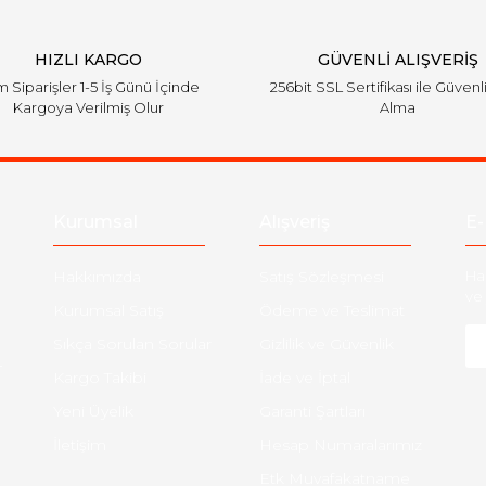
HIZLI KARGO
GÜVENLİ ALIŞVERİŞ
 Siparişler 1-5 İş Günü İçinde
256bit SSL Sertifikası ile Güvenl
Kargoya Verilmiş Olur
Alma
Kurumsal
Alışveriş
E-
Hakkımızda
Satış Sözleşmesi
Ha
ve 
Kurumsal Satış
Ödeme ve Teslimat
Sıkça Sorulan Sorular
Gizlilik ve Güvenlik
-
Kargo Takibi
İade ve İptal
Yeni Üyelik
Garanti Şartları
İletişim
Hesap Numaralarımız
Etk Muvafakatname