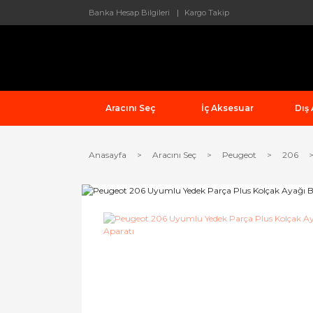
Banka Hesap Bilgileri
Kargo Takip
Aracını Seç
İç Aksesuar
Dış
Anasayfa
Aracını Seç
Peugeot
206