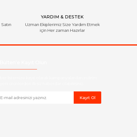
YARDIM & DESTEK
i Satın
Uzman Ekiplerimiz Size Yardım Etmek
için Her zaman Hazırlar
Bülten'e Kayıt Olun
ber listemize kayıt olarak kampanyalardan,indirim
yeni ürünlerden ilk siz haberdar olabilirsiniz.
Kayıt Ol