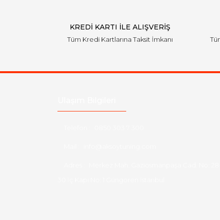
KREDİ KARTI İLE ALIŞVERİŞ
Tüm Kredi Kartlarına Taksit İmkanı
Tüm
Ulaşım Bilgileri
Telefon :
0850 303 7 300
Mail :
info@aksoytuning.com
Adres :
Merkez Mah. Gaziosmanpaşa Cad. No: 28
30 İç Kapı No: 1 Güngören İstanbul