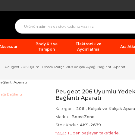
Body Kit ve
Elektronik ve
 Aksesuar
Ara Atkı
Tampon
Aydınlatma
Peugeot 206 Uyumlu Yedek Parça Plus Kolçak Ayağı Bağlantı Aparatı
Peugeot 206 Uyumlu Yedek 
Bağlantı Aparatı
Kategori
206
,
Kolçak ve Kolçak Aparat
Marka
BoostZone
Stok Kodu
AKS-2679
*22,23 TL den başlayan taksitlerle!