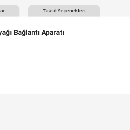
ar
Taksit Seçenekleri
ağı Bağlantı Aparatı
Bu ürüne ilk yorumu siz yapın!
Yorum Yaz