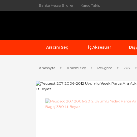
Banka Hesap Bilgileri
Kargo Takip
Aracını Seç
İç Aksesuar
Dış
Anasayfa
Aracını Seç
Peugeot
207