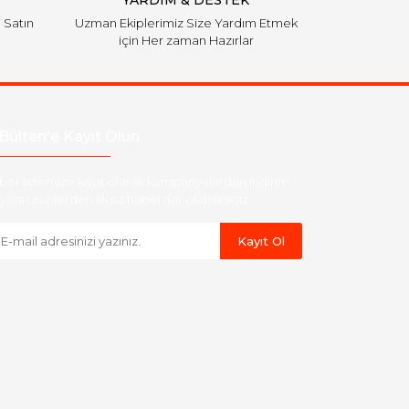
YARDIM & DESTEK
i Satın
Uzman Ekiplerimiz Size Yardım Etmek
için Her zaman Hazırlar
Bülten'e Kayıt Olun
ber listemize kayıt olarak kampanyalardan,indirim
yeni ürünlerden ilk siz haberdar olabilirsiniz.
Kayıt Ol