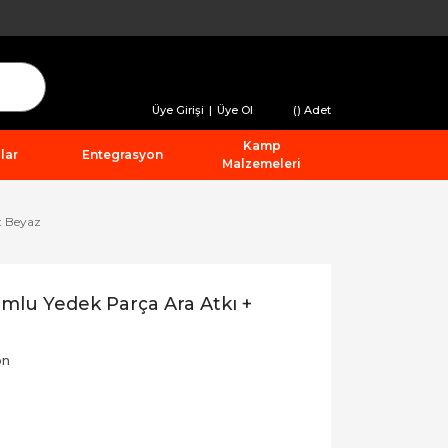
Üye Girişi
|
Üye Ol
(
) Adet
Kamp
lar
Entegrasyon
Malzemeleri
t Beyaz
lu Yedek Parça Ara Atkı +
on