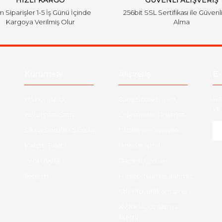
HIZLI KARGO
GÜVENLİ ALIŞVERİŞ
 Siparişler 1-5 İş Günü İçinde
256bit SSL Sertifikası ile Güvenl
Kargoya Verilmiş Olur
Alma
Kurumsal
Alışveriş
E-
Hakkımızda
Satış Sözleşmesi
Ha
ve 
Kurumsal Satış
Ödeme ve Teslimat
Sıkça Sorulan Sorular
Gizlilik ve Güvenlik
-
Kargo Takibi
İade ve İptal
Yeni Üyelik
Garanti Şartları
İletişim
Hesap Numaralarımız
Etk Muvafakatname
KVKK Aydınlatma
Metni