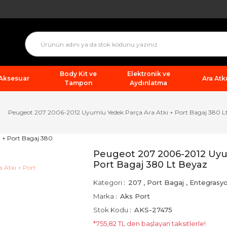
Body Kit ve
Elektronik ve
 Aksesuar
Ara Atkı
Tampon
Aydınlatma
Peugeot 207 2006-2012 Uyumlu Yedek Parça Ara Atkı + Port Bagaj 380 L
Peugeot 207 2006-2012 Uyum
Port Bagaj 380 Lt Beyaz
Kategori
207
,
Port Bagaj
,
Entegrasy
Marka
Aks Port
Stok Kodu
AKS-27475
*755,82 TL den başlayan taksitlerle!