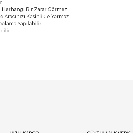
r
Herhangi Bir Zarar Görmez
le Aracınızı Kesinlikle Yormaz
olama Yapılabilir
bilir
Bu ürüne ilk yorumu siz yapın!
Yorum Yaz