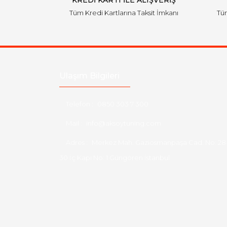
KREDİ KARTI İLE ALIŞVERİŞ
Tüm Kredi Kartlarına Taksit İmkanı
Tüm
Ulaşım Bilgileri
Telefon :
0850 303 7 300
Mail :
info@aksoytuning.com
Adres :
Merkez Mah. Gaziosmanpaşa Cad. No: 28
30 İç Kapı No: 1 Güngören İstanbul