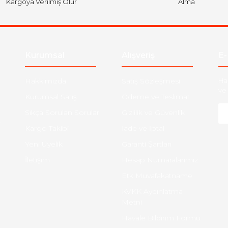
Kargoya Verilmiş Olur
Alma
Kurumsal
Alışveriş
E-
Hakkımızda
Satış Sözleşmesi
Ha
ve 
Kurumsal Satış
Ödeme ve Teslimat
Sıkça Sorulan Sorular
Gizlilik ve Güvenlik
-
Kargo Takibi
İade ve İptal
Yeni Üyelik
Garanti Şartları
İletişim
Hesap Numaralarımız
Etk Muvafakatname
KVKK Aydınlatma
Metni
Havale Bildirim Formu