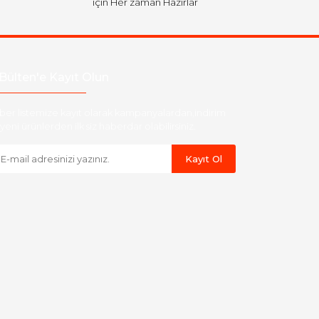
için Her zaman Hazırlar
Bülten'e Kayıt Olun
ber listemize kayıt olarak kampanyalardan,indirim
yeni ürünlerden ilk siz haberdar olabilirsiniz.
Kayıt Ol