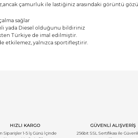
ız,ancak çamurluk ile lastiğiniz arasındaki görüntü gö
lçalma sağlar
nli yada Diesel olduğunu bildiriniz
ten Türkiye de imal edilmiştir.
etkilemez, yalnızca sportifleştirir.
Bu ürüne ilk yorumu siz yapın!
Yorum Yaz
HIZLI KARGO
GÜVENLİ ALIŞVERİŞ
 Siparişler 1-5 İş Günü İçinde
256bit SSL Sertifikası ile Güvenl