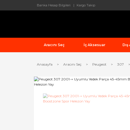
Banka Hesap Bilgileri
Kargo Takip
Aracını Seç
İç Aksesuar
Dış
Anasayfa
Aracını Seç
Peugeot
307