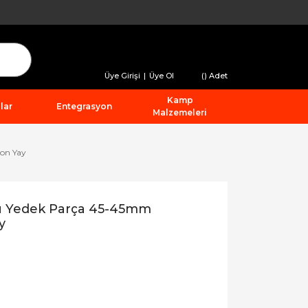
Üye Girişi
|
Üye Ol
(
) Adet
Kamp
lar
Entegrasyon
Malzemeleri
on Yay
u Yedek Parça 45-45mm
y