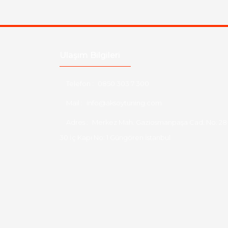
Ulaşım Bilgileri
Telefon :
0850 303 7 300
Mail :
info@aksoytuning.com
Adres :
Merkez Mah. Gaziosmanpaşa Cad. No: 28
30 İç Kapı No: 1 Güngören İstanbul