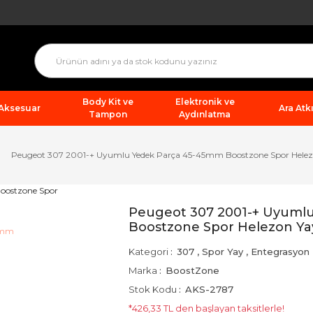
Body Kit ve
Elektronik ve
 Aksesuar
Ara Atkı
Tampon
Aydınlatma
Peugeot 307 2001-+ Uyumlu Yedek Parça 45-45mm Boostzone Spor Helez
Peugeot 307 2001-+ Uyuml
Boostzone Spor Helezon Ya
Kategori
307
,
Spor Yay
,
Entegrasyon
Marka
BoostZone
Stok Kodu
AKS-2787
*426,33 TL den başlayan taksitlerle!