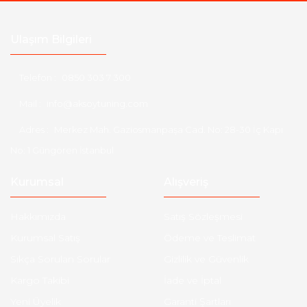
Ulaşım Bilgileri
Telefon :
0850 303 7 300
Mail :
info@aksoytuning.com
Adres :
Merkez Mah. Gaziosmanpaşa Cad. No: 28-30 İç Kapı
No: 1 Güngören İstanbul
Kurumsal
Alışveriş
Hakkımızda
Satış Sözleşmesi
Kurumsal Satış
Ödeme ve Teslimat
Sıkça Sorulan Sorular
Gizlilik ve Güvenlik
Kargo Takibi
İade ve İptal
Yeni Üyelik
Garanti Şartları