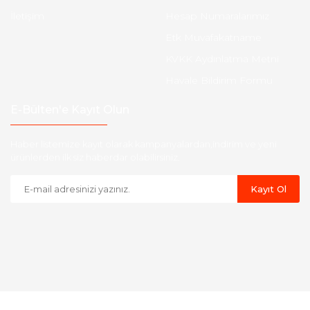
İletişim
Hesap Numaralarımız
Etk Muvafakatname
KVKK Aydınlatma Metni
Havale Bildirim Formu
E-Bülten'e Kayıt Olun
Haber listemize kayıt olarak kampanyalardan,indirim ve yeni
ürünlerden ilk siz haberdar olabilirsiniz.
Kayıt Ol