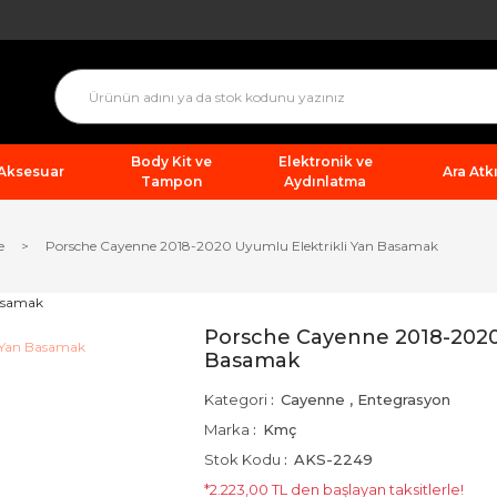
Body Kit ve
Elektronik ve
 Aksesuar
Ara Atkı
Tampon
Aydınlatma
e
Porsche Cayenne 2018-2020 Uyumlu Elektrikli Yan Basamak
Porsche Cayenne 2018-2020 
Basamak
Kategori
Cayenne
,
Entegrasyon
Marka
Kmç
Stok Kodu
AKS-2249
*2.223,00 TL den başlayan taksitlerle!