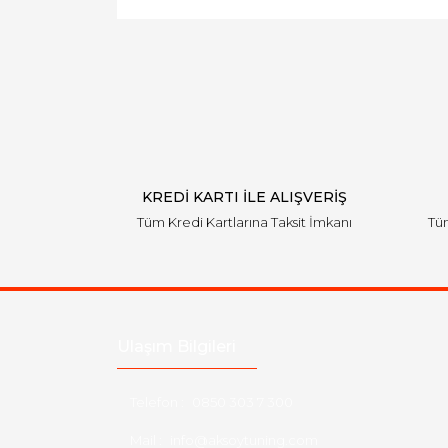
KREDİ KARTI İLE ALIŞVERİŞ
Tüm Kredi Kartlarına Taksit İmkanı
Tüm
Ulaşım Bilgileri
Telefon :
0850 303 7 300
Mail :
info@aksoytuning.com