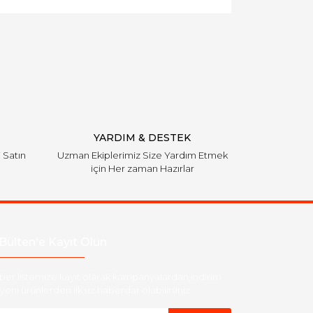
YARDIM & DESTEK
i Satın
Uzman Ekiplerimiz Size Yardım Etmek
için Her zaman Hazırlar
Bülten'e Kayıt Olun
ber listemize kayıt olarak kampanyalardan,indirim
yeni ürünlerden ilk siz haberdar olabilirsiniz.