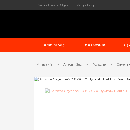
Banka Hesap Bilgileri
Kargo Takip
Aracını Seç
İç Aksesuar
Dış
Anasayfa
Aracını Seç
Porsche
Cayenn