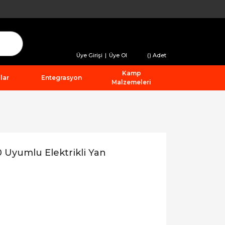
Üye Girişi
|
Üye Ol
(
) Adet
Kamp
lar
Entegrasyon
Malzemeleri
Uyumlu Elektrikli Yan