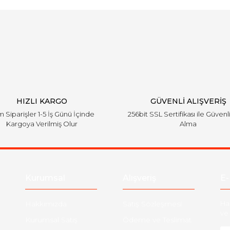
Bu ürüne ilk yorumu siz yapın!
Yorum Yaz
HIZLI KARGO
GÜVENLİ ALIŞVERİŞ
 Siparişler 1-5 İş Günü İçinde
256bit SSL Sertifikası ile Güvenl
Kargoya Verilmiş Olur
Alma
Kurumsal
Alışveriş
E-
Hakkımızda
Satış Sözleşmesi
Ha
ve 
Kurumsal Satış
Ödeme ve Teslimat