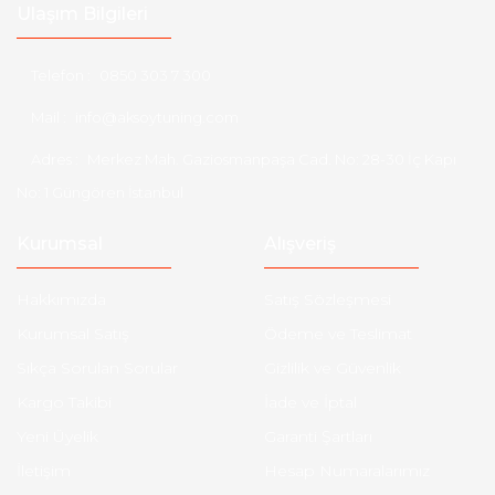
Ulaşım Bilgileri
Telefon :
0850 303 7 300
Mail :
info@aksoytuning.com
Adres :
Merkez Mah. Gaziosmanpaşa Cad. No: 28-30 İç Kapı
No: 1 Güngören İstanbul
Kurumsal
Alışveriş
Hakkımızda
Satış Sözleşmesi
Kurumsal Satış
Ödeme ve Teslimat
Sıkça Sorulan Sorular
Gizlilik ve Güvenlik
Kargo Takibi
İade ve İptal
Yeni Üyelik
Garanti Şartları
İletişim
Hesap Numaralarımız