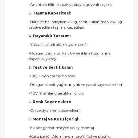
-Anahtarlı kilitli kapak yapısıyla güvenli taşıma.
3.
Taşıma Kapasitesi:
-Hareket halindeyken 75 kg, sabit kullanımda 250 kg
tavsiye edilen taşıma kapasitesi.
4.
Dayanıklı Tasarım:
-Yüksek kaliteli alüminyum profil.
-Rüzgar, yağmur, kar, UV ve iklim koşullarına
dayanıklı yüzey.
5.
Test ve Sertifikalar:
-City Crash çarpışma testi.
-Rüzgar tüneli, yağmur, yük ve yanal kayma testleri.
-TÜV Rheinland sertifikalı ürün.
6.
Renk Seçenekleri:
-Gri ve siyah renk seçenekleri.
7.
Montaj ve Kutu İçeriği:
-Ek alet gerektirmeyen kolay montaj.
-Kutu içeriği: Alüminyum profil, fitil ve plastik