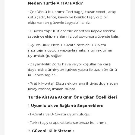
Neden Turtle Air1 Ara Atkı?
-Çok Yönlü Kullanım: Portbagaj, tavan sepeti, araç
üstü çadır, tente, kayak ve bisiklet taşıyıcı gibi
ekipmanları güvenle taşıyabilirsiniz.
-Güvenli Yapı: Kilitlenebilir anahtarlı kapak sistemi
sayesinde ekipmanlarınız yol boyunca güvende kalır.
-Uyumluluk: Hem T-Civata hem de U-Civata
montajına uygun yapısıyla maksimum ekipman
uyumluluğu sağlar.
-Dayanıklılık: Zorlu hava ve yol koşullarına karşı
dayanıklı alüminyum gövde yapısı ile uzun ömürlü
kullanım sağlar.
-Pratik Montaj: Ekstra ekipmana ihtiyaç duymadan
kolay montaj imkanı sunar.
Turtle Air1 Ara Atkının Öne Çıkan Özellikleri
1.
Uyumluluk ve Bağlantı Seçenekleri:
-T-Civata ve U-Civata uyumluluğu.
-Farklı taşıyıcı aparatlarla sorunsuz kullanım.
2.
Güvenli Kilit Sistemi: