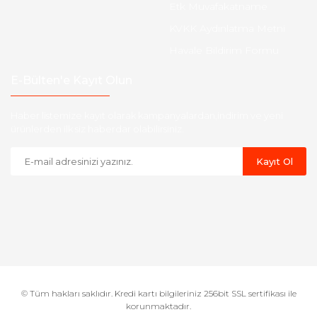
Etk Muvafakatname
KVKK Aydınlatma Metni
Havale Bildirim Formu
E-Bülten'e Kayıt Olun
Haber listemize kayıt olarak kampanyalardan,indirim ve yeni
ürünlerden ilk siz haberdar olabilirsiniz.
Kayıt Ol
© Tüm hakları saklıdır. Kredi kartı bilgileriniz 256bit SSL sertifikası ile
korunmaktadır.