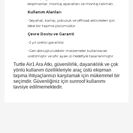
ekipmanlar, montaj aparatları ve montaj talimatı.
Kullanım Alanları
-Seyahat, kamp, yolculuk ve offroad aktiviteleri için
ideal bir taşıma çözümüdür.
Çevre Dostu ve Garanti
-2 yıl üretici garantisi.
-Geri dönüştürülebilir malzemeler kullanılarak
üretilmiştir ve sıfır ayak izi hedefiyle tasarlanmıştır.
Turtle Air1 Ara Atkı, güvenilirlik, dayanıklılık ve çok
yönlü kullanım özellikleriyle araç üstü ekipman
taşıma ihtiyaçlarınızı karşılamak için mükemmel bir
seçimdir. Güvenliğiniz için sunroof kullanımı
tavsiye edilmemektedir.
Bu ürüne ilk yorumu siz yapın!
Yorum Yaz