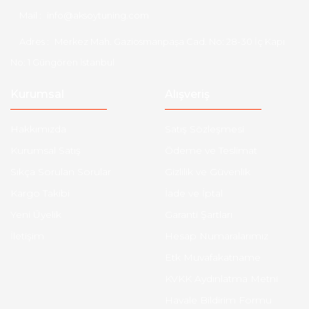
Mail :
info@aksoytuning.com
Adres :
Merkez Mah. Gaziosmanpaşa Cad. No: 28-30 İç Kapı
No: 1 Güngören İstanbul
Kurumsal
Alışveriş
Hakkımızda
Satış Sözleşmesi
Kurumsal Satış
Ödeme ve Teslimat
Sıkça Sorulan Sorular
Gizlilik ve Güvenlik
Kargo Takibi
İade ve İptal
Yeni Üyelik
Garanti Şartları
İletişim
Hesap Numaralarımız
Etk Muvafakatname
KVKK Aydınlatma Metni
Havale Bildirim Formu