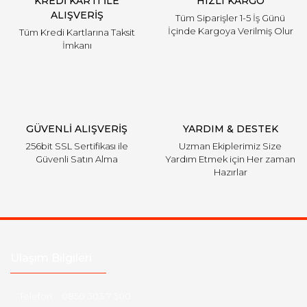
KREDİ KARTI İLE
HIZLI KARGO
ALIŞVERİŞ
Tüm Siparişler 1-5 İş Günü
İçinde Kargoya Verilmiş Olur
Tüm Kredi Kartlarına Taksit
İmkanı
GÜVENLİ ALIŞVERİŞ
YARDIM & DESTEK
256bit SSL Sertifikası ile
Uzman Ekiplerimiz Size
Güvenli Satın Alma
Yardım Etmek için Her zaman
Hazırlar
Ulaşım Bilgileri
Telefon :
0850 303 7 300