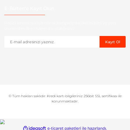
E-Bülten'e Kayıt Olun
Haber listemize kayıt olarak kampanyalardan,indirim ve yeni
ürünlerden ilk siz haberdar olabilirsiniz.
Kayıt Ol
© Tüm hakları saklıdır. Kredi kartı bilgileriniz 256bit SSL sertifikası ile
korunmaktadır.
ile
ideasoft
e-