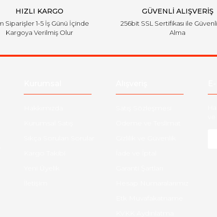
HIZLI KARGO
GÜVENLİ ALIŞVERİŞ
 Siparişler 1-5 İş Günü İçinde
256bit SSL Sertifikası ile Güvenl
Kargoya Verilmiş Olur
Alma
Kurumsal
Alışveriş
E-
Hakkımızda
Satış Sözleşmesi
Ha
ve 
Kurumsal Satış
Ödeme ve Teslimat
Sıkça Sorulan Sorular
Gizlilik ve Güvenlik
-
Kargo Takibi
İade ve İptal
Yeni Üyelik
Garanti Şartları
İletişim
Hesap Numaralarımız
Etk Muvafakatname
KVKK Aydınlatma