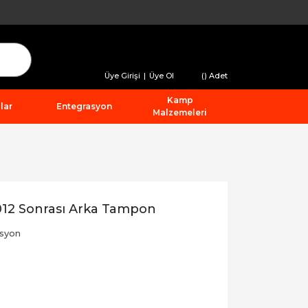
Üye Girişi
|
Üye Ol
(
) Adet
Kamp
lar
Entegrasyon
Malzemeleri
012 Sonrası Arka Tampon
syon