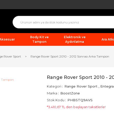
Body Kit ve
Elektronik ve
 Aksesuar
Ara Atkı
Tampon
Aydınlatma
e Rover Sport
Range Rover Sport 2010 - 2012 Sonrası Arka Tampon
Range Rover Sport 2010 - 2
Kategori
Range Rover Sport
,
Entegra
Marka
BoostZone
Stok Kodu
PHBSTQ9AVS
*3.410,67 TL den başlayan taksitlerle!