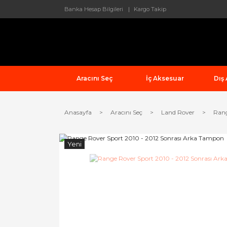
Banka Hesap Bilgileri
Kargo Takip
Aracını Seç
İç Aksesuar
Dış
Anasayfa
Aracını Seç
Land Rover
Rang
Yeni