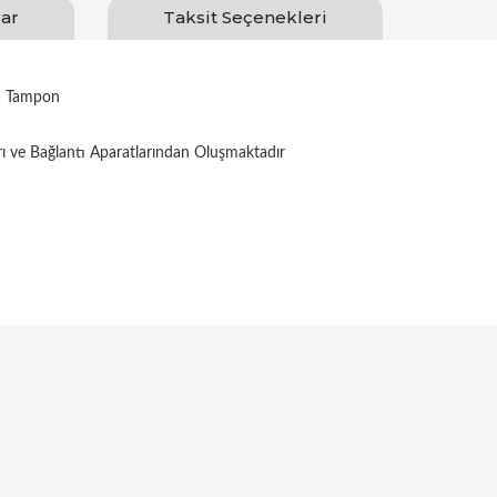
ar
Taksit Seçenekleri
a Tampon
rı ve Bağlantı Aparatlarından Oluşmaktadır
Bu ürüne ilk yorumu siz yapın!
Yorum Yaz