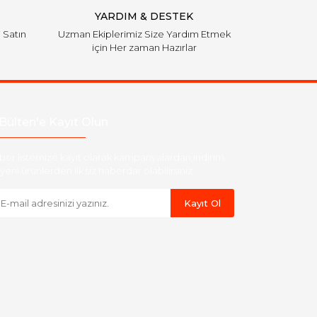
YARDIM & DESTEK
i Satın
Uzman Ekiplerimiz Size Yardım Etmek
için Her zaman Hazırlar
Bülten'e Kayıt Olun
ber listemize kayıt olarak kampanyalardan,indirim
yeni ürünlerden ilk siz haberdar olabilirsiniz.
Kayıt Ol