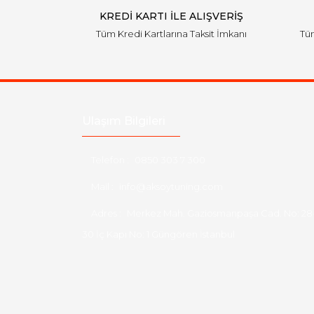
KREDİ KARTI İLE ALIŞVERİŞ
Tüm Kredi Kartlarına Taksit İmkanı
Tüm
Ulaşım Bilgileri
Telefon :
0850 303 7 300
Mail :
info@aksoytuning.com
Adres :
Merkez Mah. Gaziosmanpaşa Cad. No: 28
30 İç Kapı No: 1 Güngören İstanbul