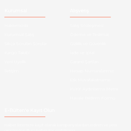
Kurumsal
Alışveriş
Hakkımızda
Satış Sözleşmesi
Kurumsal Satış
Ödeme ve Teslimat
Sıkça Sorulan Sorular
Gizlilik ve Güvenlik
Kargo Takibi
İade ve İptal
Yeni Üyelik
Garanti Şartları
İletişim
Hesap Numaralarımız
Etk Muvafakatname
KVKK Aydınlatma Metni
Havale Bildirim Formu
E-Bülten'e Kayıt Olun
Haber listemize kayıt olarak kampanyalardan,indirim ve yeni
ürünlerden ilk siz haberdar olabilirsiniz.