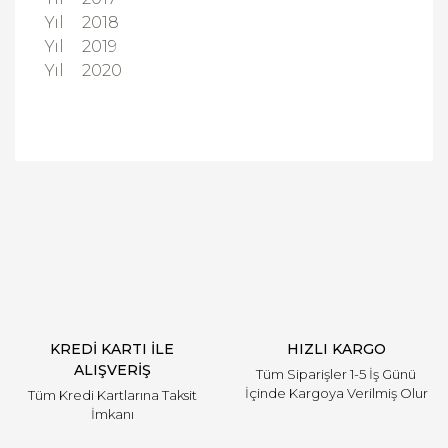
Yıl
2018
Yıl
2019
Yıl
2020
Bu ürüne ilk yorumu siz yapın!
Yorum Yaz
KREDİ KARTI İLE
HIZLI KARGO
ALIŞVERİŞ
Tüm Siparişler 1-5 İş Günü
İçinde Kargoya Verilmiş Olur
Tüm Kredi Kartlarına Taksit
İmkanı