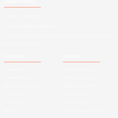
Ulaşım Bilgileri
Telefon :
0850 303 7 300
Mail :
info@aksoytuning.com
Adres :
Merkez Mah. Gaziosmanpaşa Cad. No: 28-30 İç Kapı
No: 1 Güngören İstanbul
Kurumsal
Alışveriş
Hakkımızda
Satış Sözleşmesi
Kurumsal Satış
Ödeme ve Teslimat
Sıkça Sorulan Sorular
Gizlilik ve Güvenlik
Kargo Takibi
İade ve İptal
Yeni Üyelik
Garanti Şartları
İletişim
Hesap Numaralarımız