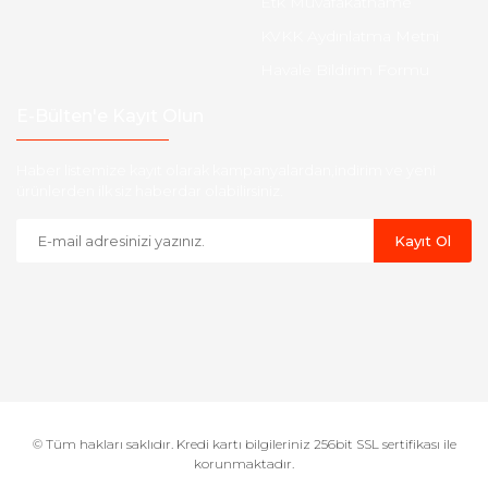
Etk Muvafakatname
KVKK Aydınlatma Metni
Havale Bildirim Formu
E-Bülten'e Kayıt Olun
Haber listemize kayıt olarak kampanyalardan,indirim ve yeni
ürünlerden ilk siz haberdar olabilirsiniz.
Kayıt Ol
© Tüm hakları saklıdır. Kredi kartı bilgileriniz 256bit SSL sertifikası ile
korunmaktadır.