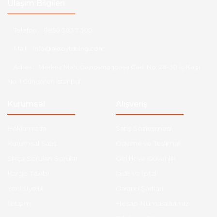
Ulaşım Bilgileri
Telefon :
0850 303 7 300
Mail :
info@aksoytuning.com
Adres :
Merkez Mah. Gaziosmanpaşa Cad. No: 28-30 İç Kapı
No: 1 Güngören İstanbul
Kurumsal
Alışveriş
Hakkımızda
Satış Sözleşmesi
Kurumsal Satış
Ödeme ve Teslimat
Sıkça Sorulan Sorular
Gizlilik ve Güvenlik
Kargo Takibi
İade ve İptal
Yeni Üyelik
Garanti Şartları
İletişim
Hesap Numaralarımız