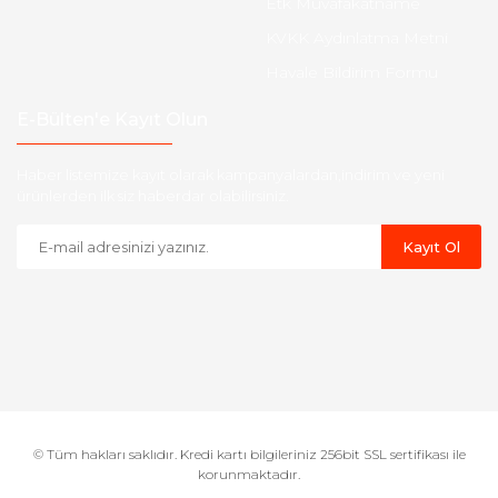
Etk Muvafakatname
KVKK Aydınlatma Metni
Havale Bildirim Formu
E-Bülten'e Kayıt Olun
Haber listemize kayıt olarak kampanyalardan,indirim ve yeni
ürünlerden ilk siz haberdar olabilirsiniz.
Kayıt Ol
© Tüm hakları saklıdır. Kredi kartı bilgileriniz 256bit SSL sertifikası ile
korunmaktadır.