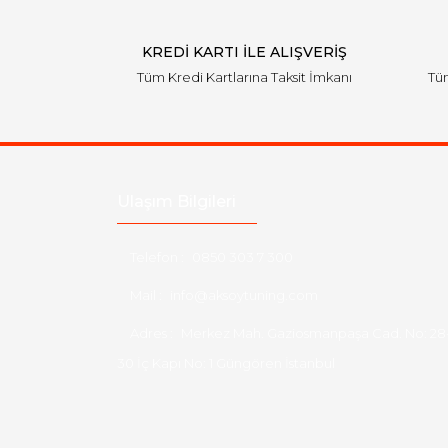
KREDİ KARTI İLE ALIŞVERİŞ
Tüm Kredi Kartlarına Taksit İmkanı
Tüm
Ulaşım Bilgileri
Telefon :
0850 303 7 300
Mail :
info@aksoytuning.com
Adres :
Merkez Mah. Gaziosmanpaşa Cad. No: 28
30 İç Kapı No: 1 Güngören İstanbul