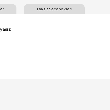
ar
Taksit Seçenekleri
yasız
Bu ürüne ilk yorumu siz yapın!
Yorum Yaz