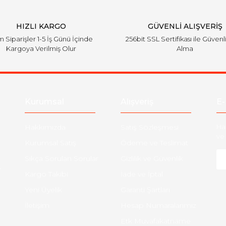
HIZLI KARGO
GÜVENLİ ALIŞVERİŞ
 Siparişler 1-5 İş Günü İçinde
256bit SSL Sertifikası ile Güvenl
Kargoya Verilmiş Olur
Alma
Kurumsal
Alışveriş
E-
Hakkımızda
Satış Sözleşmesi
Ha
ve 
Kurumsal Satış
Ödeme ve Teslimat
Sıkça Sorulan Sorular
Gizlilik ve Güvenlik
-
Kargo Takibi
İade ve İptal
Yeni Üyelik
Garanti Şartları
İletişim
Hesap Numaralarımız
Etk Muvafakatname