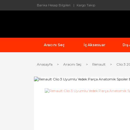
Banka Hesap Bilgileri
Kargo Takip
Aracını Seç
İç Aksesuar
Dış
Anasayfa
Aracını Seç
Renault
Clio 3 