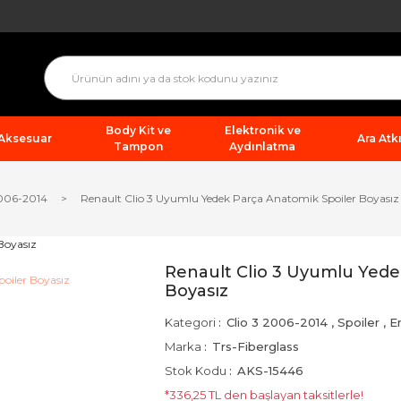
Body Kit ve
Elektronik ve
 Aksesuar
Ara Atkı
Tampon
Aydınlatma
2006-2014
Renault Clio 3 Uyumlu Yedek Parça Anatomik Spoiler Boyasız
Renault Clio 3 Uyumlu Yede
Boyasız
Kategori
Clio 3 2006-2014
,
Spoiler
,
E
Marka
Trs-Fiberglass
Stok Kodu
AKS-15446
*336,25 TL den başlayan taksitlerle!