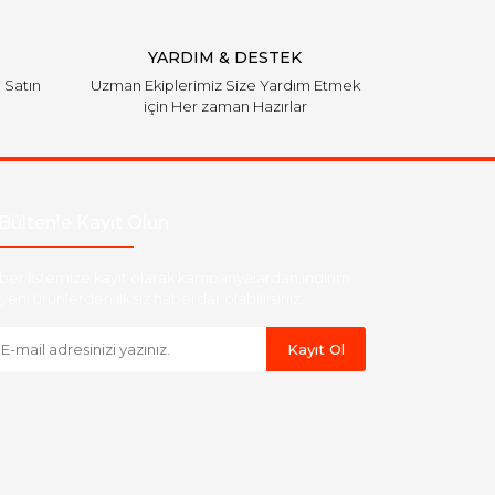
YARDIM & DESTEK
i Satın
Uzman Ekiplerimiz Size Yardım Etmek
için Her zaman Hazırlar
Bülten'e Kayıt Olun
ber listemize kayıt olarak kampanyalardan,indirim
yeni ürünlerden ilk siz haberdar olabilirsiniz.
Kayıt Ol