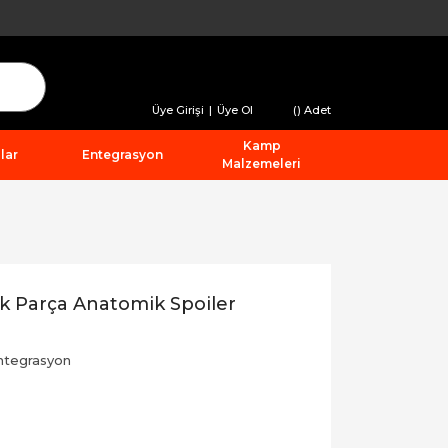
Üye Girişi
|
Üye Ol
(
) Adet
Kamp
lar
Entegrasyon
Malzemeleri
k Parça Anatomik Spoiler
ntegrasyon