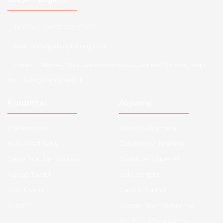
Telefon :
0850 303 7 300
Mail :
info@aksoytuning.com
Adres :
Merkez Mah. Gaziosmanpaşa Cad. No: 28-30 İç Kapı
No: 1 Güngören İstanbul
Kurumsal
Alışveriş
Hakkımızda
Satış Sözleşmesi
Kurumsal Satış
Ödeme ve Teslimat
Sıkça Sorulan Sorular
Gizlilik ve Güvenlik
Kargo Takibi
İade ve İptal
Yeni Üyelik
Garanti Şartları
İletişim
Hesap Numaralarımız
Etk Muvafakatname