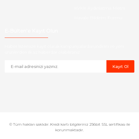
KVKK Aydınlatma Metni
Havale Bildirim Formu
E-Bülten'e Kayıt Olun
Haber listemize kayıt olarak kampanyalardan,indirim ve yeni
ürünlerden ilk siz haberdar olabilirsiniz.
Kayıt Ol
© Tüm hakları saklıdır. Kredi kartı bilgileriniz 256bit SSL sertifikası ile
korunmaktadır.