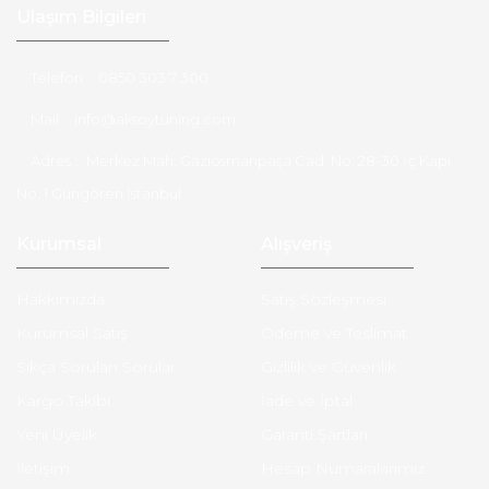
Ulaşım Bilgileri
Telefon :
0850 303 7 300
Mail :
info@aksoytuning.com
Adres :
Merkez Mah. Gaziosmanpaşa Cad. No: 28-30 İç Kapı
No: 1 Güngören İstanbul
Kurumsal
Alışveriş
Hakkımızda
Satış Sözleşmesi
Kurumsal Satış
Ödeme ve Teslimat
Sıkça Sorulan Sorular
Gizlilik ve Güvenlik
Kargo Takibi
İade ve İptal
Yeni Üyelik
Garanti Şartları
İletişim
Hesap Numaralarımız