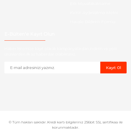
Etk Muvafakatname
KVKK Aydınlatma Metni
Havale Bildirim Formu
E-Bülten'e Kayıt Olun
Haber listemize kayıt olarak kampanyalardan,indirim ve yeni
ürünlerden ilk siz haberdar olabilirsiniz.
Kayıt Ol
© Tüm hakları saklıdır. Kredi kartı bilgileriniz 256bit SSL sertifikası ile
korunmaktadır.