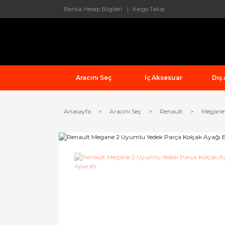
Banka Hesap Bilgileri
Kargo Takip
Aracını Seç
İç Aksesuar
Dış
Anasayfa
Aracını Seç
Renault
Megane