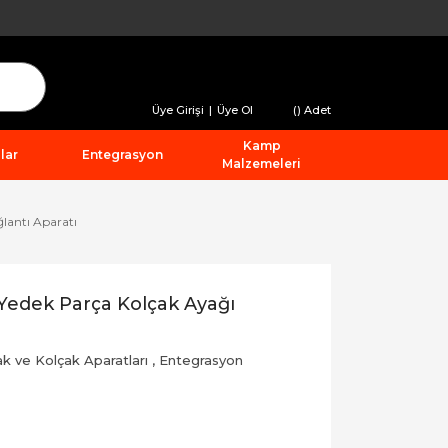
Üye Girişi
|
Üye Ol
(
) Adet
Kamp
lar
Entegrasyon
Malzemeleri
lantı Aparatı
edek Parça Kolçak Ayağı
k ve Kolçak Aparatları
,
Entegrasyon