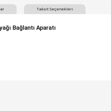
ar
Taksit Seçenekleri
ağı Bağlantı Aparatı
Bu ürüne ilk yorumu siz yapın!
Yorum Yaz