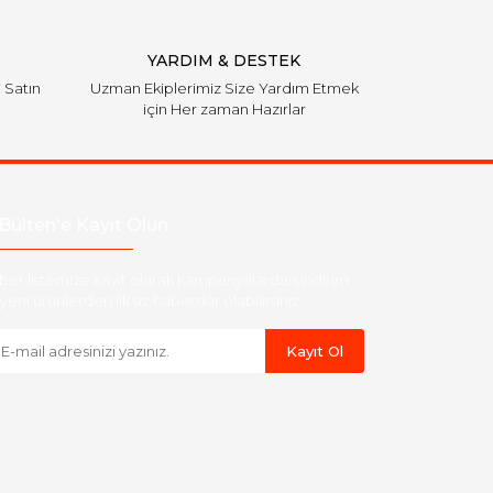
YARDIM & DESTEK
i Satın
Uzman Ekiplerimiz Size Yardım Etmek
için Her zaman Hazırlar
Bülten'e Kayıt Olun
ber listemize kayıt olarak kampanyalardan,indirim
yeni ürünlerden ilk siz haberdar olabilirsiniz.
Kayıt Ol