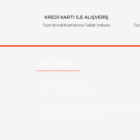
KREDİ KARTI İLE ALIŞVERİŞ
Tüm Kredi Kartlarına Taksit İmkanı
Tüm
Ulaşım Bilgileri
Telefon :
0850 303 7 300
Mail :
info@aksoytuning.com
Adres :
Merkez Mah. Gaziosmanpaşa Cad. No: 28
30 İç Kapı No: 1 Güngören İstanbul