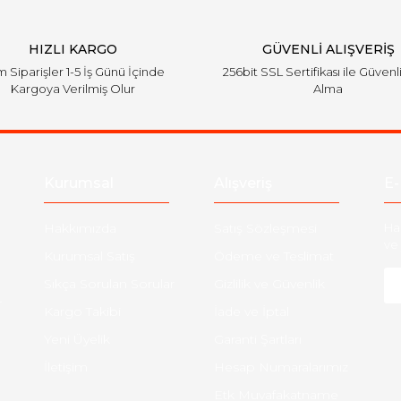
HIZLI KARGO
GÜVENLİ ALIŞVERİŞ
 Siparişler 1-5 İş Günü İçinde
256bit SSL Sertifikası ile Güvenl
Kargoya Verilmiş Olur
Alma
Kurumsal
Alışveriş
E-
Hakkımızda
Satış Sözleşmesi
Ha
ve 
Kurumsal Satış
Ödeme ve Teslimat
Sıkça Sorulan Sorular
Gizlilik ve Güvenlik
-
Kargo Takibi
İade ve İptal
Yeni Üyelik
Garanti Şartları
İletişim
Hesap Numaralarımız
Etk Muvafakatname