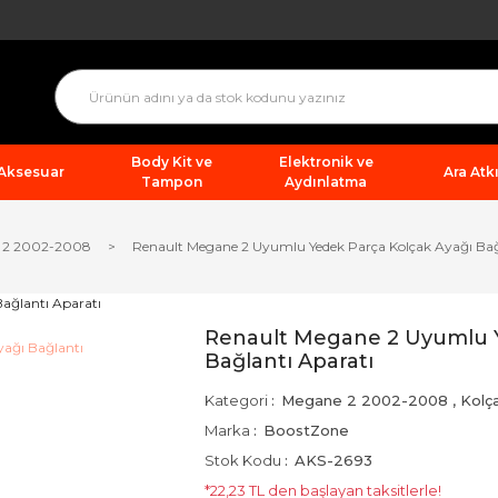
Body Kit ve
Elektronik ve
 Aksesuar
Ara Atkı
Tampon
Aydınlatma
 2 2002-2008
Renault Megane 2 Uyumlu Yedek Parça Kolçak Ayağı Bağ
Renault Megane 2 Uyumlu Y
Bağlantı Aparatı
Kategori
Megane 2 2002-2008
,
Kolça
Marka
BoostZone
Stok Kodu
AKS-2693
*22,23 TL den başlayan taksitlerle!