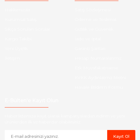
Hakkımızda
Satış Sözleşmesi
Kurumsal Satış
Ödeme ve Teslimat
Sıkça Sorulan Sorular
Gizlilik ve Güvenlik
Kargo Takibi
İade ve İptal
Yeni Üyelik
Garanti Şartları
İletişim
Hesap Numaralarımız
Etk Muvafakatname
KVKK Aydınlatma Metni
Havale Bildirim Formu
E-Bülten'e Kayıt Olun
Haber listemize kayıt olarak kampanyalardan,indirim ve yeni
ürünlerden ilk siz haberdar olabilirsiniz.
Kayıt Ol