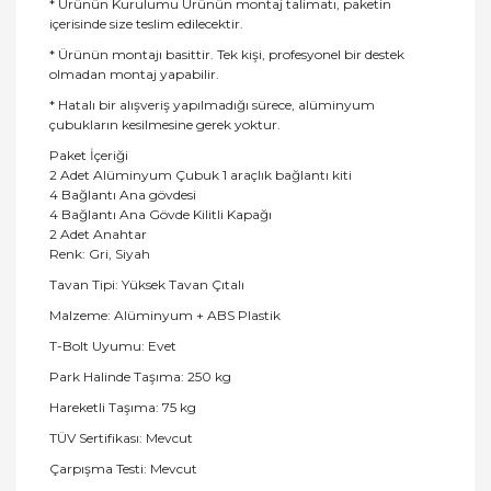
* Ürünün Kurulumu Ürünün montaj talimatı, paketin
içerisinde size teslim edilecektir.
* Ürünün montajı basittir. Tek kişi, profesyonel bir destek
olmadan montaj yapabilir.
* Hatalı bir alışveriş yapılmadığı sürece, alüminyum
çubukların kesilmesine gerek yoktur.
Paket İçeriği
2 Adet Alüminyum Çubuk 1 araçlık bağlantı kiti
4 Bağlantı Ana gövdesi
4 Bağlantı Ana Gövde Kilitli Kapağı
2 Adet Anahtar
Renk: Gri, Siyah
Tavan Tipi: Yüksek Tavan Çıtalı
Malzeme: Alüminyum + ABS Plastik
T-Bolt Uyumu: Evet
Park Halinde Taşıma: 250 kg
Hareketli Taşıma: 75 kg
TÜV Sertifikası: Mevcut
Çarpışma Testi: Mevcut