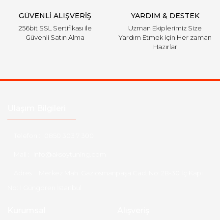
GÜVENLİ ALIŞVERİŞ
YARDIM & DESTEK
256bit SSL Sertifikası ile
Uzman Ekiplerimiz Size
Güvenli Satın Alma
Yardım Etmek için Her zaman
Hazırlar
Ulaşım Bilgileri
Telefon :
0850 303 7 300
Mail :
info@aksoytuning.com
Adres :
Merkez Mah. Gaziosmanpaşa Cad. No: 28-30 İç Kapı
No: 1 Güngören İstanbul
Kurumsal
Alışveriş