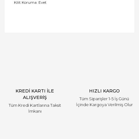
Kilit Koruma: Evet
Bu ürüne ilk yorumu siz yapın!
Yorum Yaz
KREDİ KARTI İLE
HIZLI KARGO
ALIŞVERİŞ
Tüm Siparişler 1-5 İş Günü
İçinde Kargoya Verilmiş Olur
Tüm Kredi Kartlarına Taksit
İmkanı