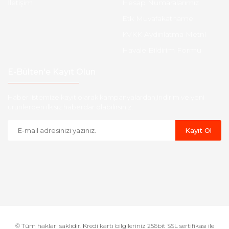
İletişim
Hesap Numaralarımız
Etk Muvafakatname
KVKK Aydınlatma Metni
Havale Bildirim Formu
E-Bülten'e Kayıt Olun
Haber listemize kayıt olarak kampanyalardan,indirim ve yeni
ürünlerden ilk siz haberdar olabilirsiniz.
Kayıt Ol
© Tüm hakları saklıdır. Kredi kartı bilgileriniz 256bit SSL sertifikası ile