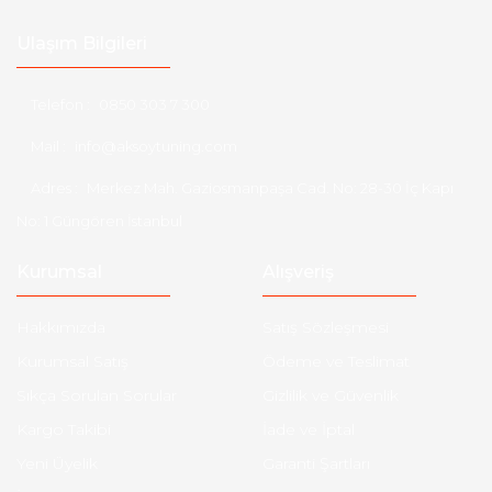
Ulaşım Bilgileri
Telefon :
0850 303 7 300
Mail :
info@aksoytuning.com
Adres :
Merkez Mah. Gaziosmanpaşa Cad. No: 28-30 İç Kapı
No: 1 Güngören İstanbul
Kurumsal
Alışveriş
Hakkımızda
Satış Sözleşmesi
Kurumsal Satış
Ödeme ve Teslimat
Sıkça Sorulan Sorular
Gizlilik ve Güvenlik
Kargo Takibi
İade ve İptal
Yeni Üyelik
Garanti Şartları