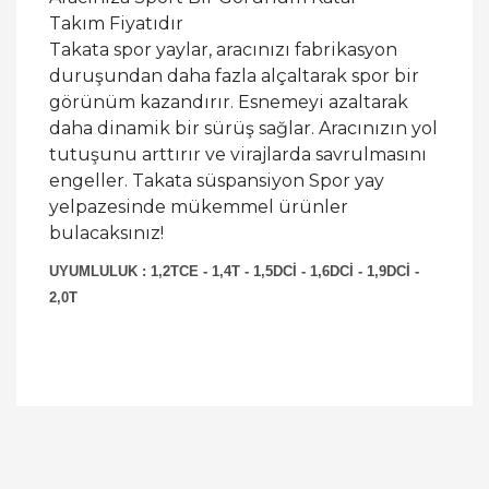
Takım Fiyatıdır
Takata spor yaylar, aracınızı fabrikasyon
duruşundan daha fazla alçaltarak spor bir
görünüm kazandırır. Esnemeyi azaltarak
daha dinamik bir sürüş sağlar. Aracınızın yol
tutuşunu arttırır ve virajlarda savrulmasını
engeller. Takata süspansiyon Spor yay
yelpazesinde mükemmel ürünler
bulacaksınız!
UYUMLULUK : 1,2TCE - 1,4T - 1,5DCİ - 1,6DCİ - 1,9DCİ -
2,0T
Bu ürüne ilk yorumu siz yapın!
Yorum Yaz