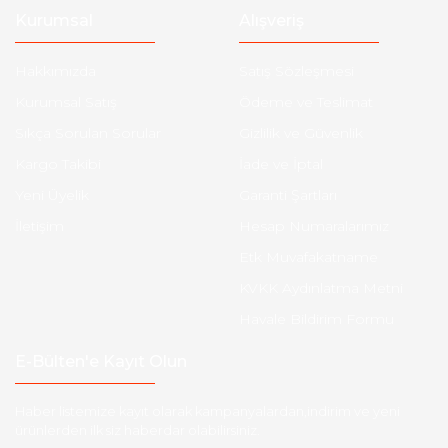
Kurumsal
Alışveriş
Hakkımızda
Satış Sözleşmesi
Kurumsal Satış
Ödeme ve Teslimat
Sıkça Sorulan Sorular
Gizlilik ve Güvenlik
Kargo Takibi
İade ve İptal
Yeni Üyelik
Garanti Şartları
İletişim
Hesap Numaralarımız
Etk Muvafakatname
KVKK Aydınlatma Metni
Havale Bildirim Formu
E-Bülten'e Kayıt Olun
Haber listemize kayıt olarak kampanyalardan,indirim ve yeni
ürünlerden ilk siz haberdar olabilirsiniz.