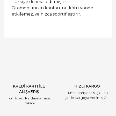
Türkiye de imal edilmiştir.
Otomobilinizin konforunu kötü yönde
etkilemez, yalnızca sportifleştirir.
Bu ürüne ilk yorumu siz yapın!
Yorum Yaz
KREDİ KARTI İLE
HIZLI KARGO
ALIŞVERİŞ
Tüm Siparişler 1-5 İş Günü
İçinde Kargoya Verilmiş Olur
Tüm Kredi Kartlarına Taksit
İmkanı