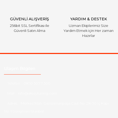
GÜVENLİ ALIŞVERİŞ
YARDIM & DESTEK
256bit SSL Sertifikası ile
Uzman Ekiplerimiz Size
Güvenli Satın Alma
Yardım Etmek için Her zaman
Hazırlar
Ulaşım Bilgileri
Telefon :
0850 303 7 300
Mail :
info@aksoytuning.com
Adres :
Merkez Mah. Gaziosmanpaşa Cad. No: 28-30 İç Kapı
No: 1 Güngören İstanbul