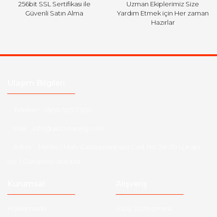
256bit SSL Sertifikası ile
Uzman Ekiplerimiz Size
Güvenli Satın Alma
Yardım Etmek için Her zaman
Hazırlar
Ulaşım Bilgileri
Telefon :
0850 303 7 300
Mail :
info@aksoytuning.com
Adres :
Merkez Mah. Gaziosmanpaşa Cad. No: 28-30 İç Kapı
No: 1 Güngören İstanbul
Kurumsal
Alışveriş
Hakkımızda
Satış Sözleşmesi