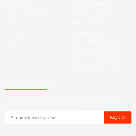
Kurumsal Satış
Ödeme ve Teslimat
Sıkça Sorulan Sorular
Gizlilik ve Güvenlik
Kargo Takibi
İade ve İptal
Yeni Üyelik
Garanti Şartları
İletişim
Hesap Numaralarımız
Etk Muvafakatname
KVKK Aydınlatma Metni
Havale Bildirim Formu
E-Bülten'e Kayıt Olun
Haber listemize kayıt olarak kampanyalardan,indirim ve yeni
ürünlerden ilk siz haberdar olabilirsiniz.
Kayıt Ol