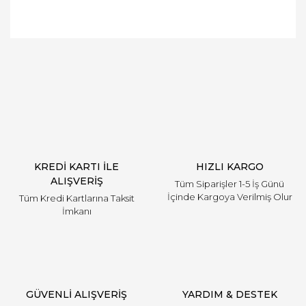
Bu ürüne ilk yorumu siz yapın!
Yorum Yaz
KREDİ KARTI İLE
HIZLI KARGO
ALIŞVERİŞ
Tüm Siparişler 1-5 İş Günü
İçinde Kargoya Verilmiş Olur
Tüm Kredi Kartlarına Taksit
İmkanı
GÜVENLİ ALIŞVERİŞ
YARDIM & DESTEK